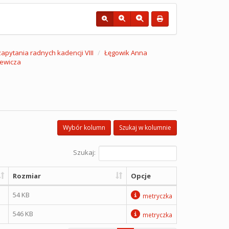
 zapytania radnych kadencji VIII
Łęgowik Anna
iewicza
Wybór kolumn
Szukaj w kolumnie
Szukaj:
Rozmiar
Opcje
54 KB
metryczka
546 KB
metryczka