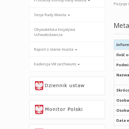
Protokoły Komisji Rady Miasta
Pozycje o
Sesje Rady Miasta
Meta
Obywatelska Inicjatywa
Uchwałodawcza
Inform
Raport o stanie miasta
Ilość 
Kadencja VIII (archiwum)
Podmio
Nazwa
Skróco
Osoba,
Osoba,
Data w