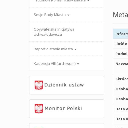
Protokoły Komisji Rady Miasta
Meta
Sesje Rady Miasta
Obywatelska Inicjatywa
Inform
Uchwałodawcza
Ilość 
Raport o stanie miasta
Podmio
Kadencja VIII (archiwum)
Nazwa
Skróco
Osoba,
Osoba,
Data w
Data u