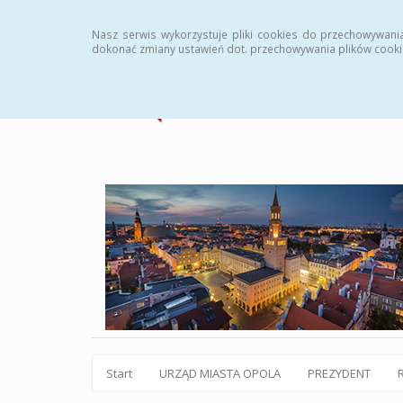
Statystyki
Instrukcja
Rejestr zmian
Archiw
Nasz serwis wykorzystuje pliki cookies do przechowywani
dokonać zmiany ustawień dot. przechowywania plików cooki
Start
URZĄD MIASTA OPOLA
PREZYDENT