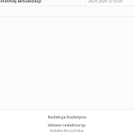
statniej aktualizacji:
26.01.2026 12:15:54
Redakcja biuletynu
Główni redaktorzy:
Natalia Buczyńska