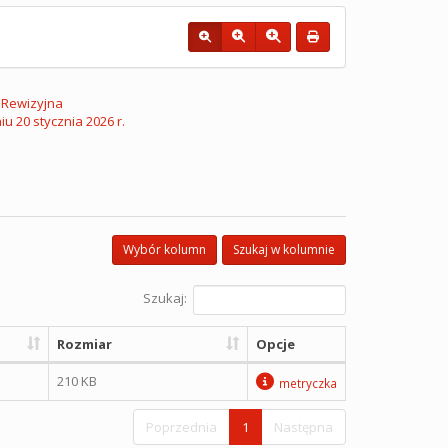
 Rewizyjna
u 20 stycznia 2026 r.
Wybór kolumn
Szukaj w kolumnie
Szukaj:
Rozmiar
Opcje
210 KB
metryczka
Poprzednia
1
Następna