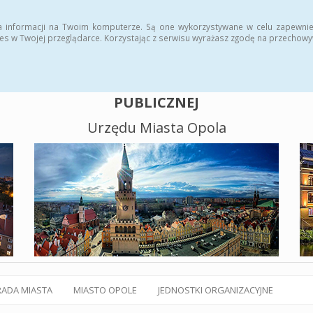
alny BIP
Polityka plików cookies
a informacji na Twoim komputerze. Są one wykorzystywane w celu zapewnie
es w Twojej przeglądarce. Korzystając z serwisu wyrażasz zgodę na przechow
BIULETYN INFORMACJI
PUBLICZNEJ
Urzędu Miasta Opola
RADA MIASTA
MIASTO OPOLE
JEDNOSTKI ORGANIZACYJNE