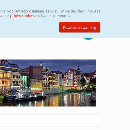
Szukaj
nia poprawnego działania serwisu. W każdej chwili możesz
ywanie
plików cookies
na Twoim komputerze.
Potwierdź i zamknij