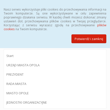
Menu
Nasz serwis wykorzystuje pliki cookies do przechowywania informacji na
Twoim komputerze. Są one wykorzystywane w celu zapewnienia
poprawnego działania serwisu. W każdej chwili możesz dokonać zmiany
ustawień dot. przechowywania plików cookies w Twojej przeglądarce.
Korzystając z serwisu wyrażasz zgodę na przechowywanie
plików
BIULETYN INFORMACJI PUBLICZNEJ
cookies
na Twoim komputerze.
Urzędu Miasta Opola
Potwierdź i zamknij
Start
URZĄD MIASTA OPOLA
PREZYDENT
RADA MIASTA
MIASTO OPOLE
JEDNOSTKI ORGANIZACYJNE