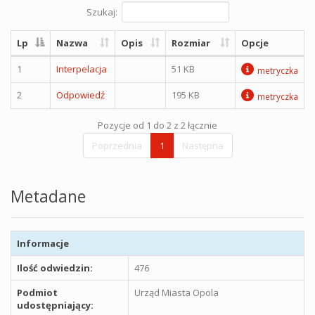
Szukaj:
Lp
Nazwa
Opis
Rozmiar
Opcje
1
Interpelacja
51 KB
metryczka
2
Odpowiedź
195 KB
metryczka
Pozycje od 1 do 2 z 2 łącznie
Poprzednia
1
Następna
Metadane
Informacje
Ilość odwiedzin:
476
Podmiot
Urząd Miasta Opola
udostępniający: