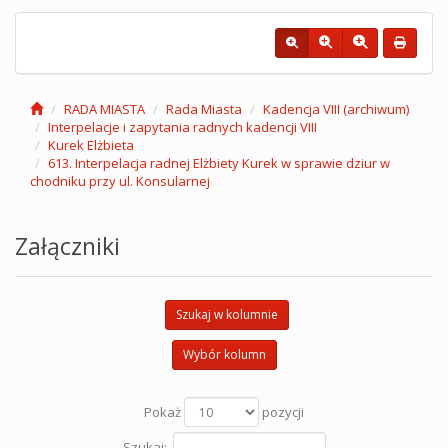
RADA MIASTA
Rada Miasta
Kadencja VIII (archiwum)
Interpelacje i zapytania radnych kadencji VIII
Kurek Elżbieta
613. Interpelacja radnej Elżbiety Kurek w sprawie dziur w
chodniku przy ul. Konsularnej
Załączniki
Szukaj w kolumnie
Wybór kolumn
Pokaż
pozycji
Szukaj: