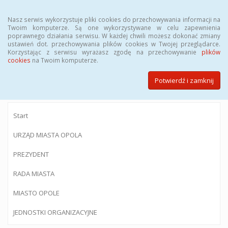
Menu
Nasz serwis wykorzystuje pliki cookies do przechowywania informacji na
Twoim komputerze. Są one wykorzystywane w celu zapewnienia
poprawnego działania serwisu. W każdej chwili możesz dokonać zmiany
ustawień dot. przechowywania plików cookies w Twojej przeglądarce.
Korzystając z serwisu wyrażasz zgodę na przechowywanie
plików
BIULETYN INFORMACJI PUBLICZNEJ
cookies
na Twoim komputerze.
Urzędu Miasta Opola
Potwierdź i zamknij
Start
URZĄD MIASTA OPOLA
PREZYDENT
RADA MIASTA
MIASTO OPOLE
JEDNOSTKI ORGANIZACYJNE