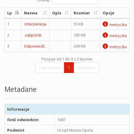
Lp
Nazwa
Opis
Rozmiar
Opcje
1
.Interpelacja
55 KB
metryczka
2
.załącznik
185 KB
metryczka
3
Odpowiedź .
309 KB
metryczka
Pozycje od 1 do 3 z 3 łącznie
Poprzednia
1
Następna
Metadane
Informacje
Ilość odwiedzin:
1687
Podmiot
Urząd Miasta Opola