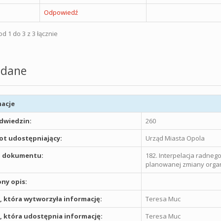
Odpowiedź
d 1 do 3 z 3 łącznie
dane
acje
odwiedzin:
260
t udostępniający:
Urząd Miasta Opola
 dokumentu:
182. Interpelacja radne
planowanej zmiany organi
ny opis:
 która wytworzyła informację:
Teresa Muc
 która udostępnia informację:
Teresa Muc