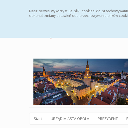
Statystyki
Instrukcja
Rejestr zmian
Archiw
Nasz serwis wykorzystuje pliki cookies do przechowywani
dokonać zmiany ustawień dot. przechowywania plików cooki
Start
URZĄD MIASTA OPOLA
PREZYDENT