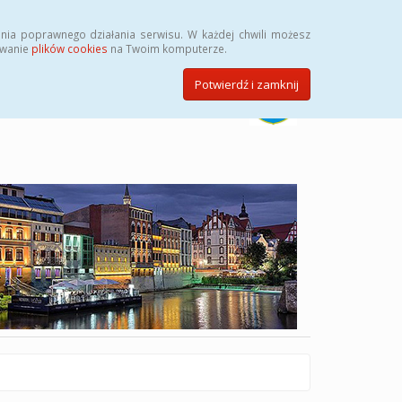
Szukaj
nia poprawnego działania serwisu. W każdej chwili możesz
ywanie
plików cookies
na Twoim komputerze.
Potwierdź i zamknij