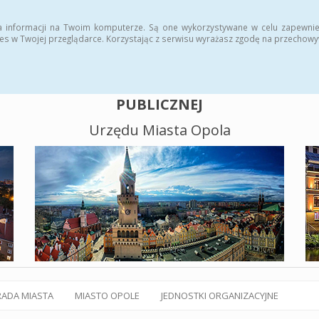
alny BIP
Polityka plików cookies
a informacji na Twoim komputerze. Są one wykorzystywane w celu zapewnie
es w Twojej przeglądarce. Korzystając z serwisu wyrażasz zgodę na przechow
BIULETYN INFORMACJI
PUBLICZNEJ
Urzędu Miasta Opola
RADA MIASTA
MIASTO OPOLE
JEDNOSTKI ORGANIZACYJNE