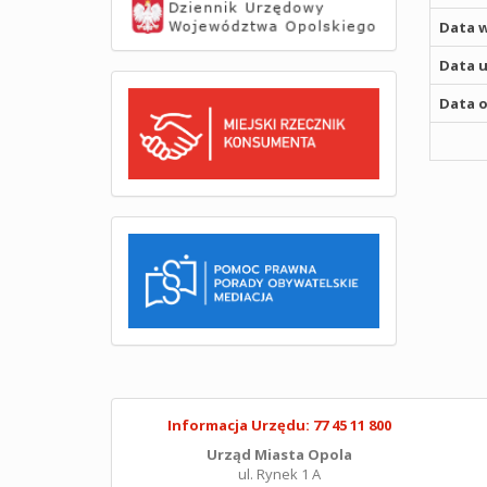
Data w
Data u
Data o
Informacja Urzędu: 77 45 11 800
Urząd Miasta Opola
ul. Rynek 1 A