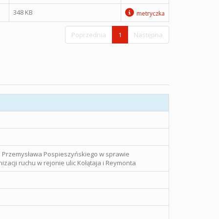
348 KB
metryczka
Poprzednia
1
Następna
go Przemysława Pospieszyńskiego w sprawie
zacji ruchu w rejonie ulic Kołątaja i Reymonta