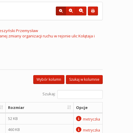
eszyński Przemysław
 zmiany organizacji ruchu w rejonie ulic Kołątaja i
Wybór kolumn
Szukaj w kolumnie
Szukaj:
Rozmiar
Opcje
52 KB
metryczka
460 KB
metryczka