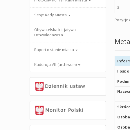
Protokoły Komisji Rady Miasta
3
Sesje Rady Miasta
Pozycje o
Obywatelska Inicjatywa
Uchwałodawcza
Meta
Raport o stanie miasta
Inform
Kadencja VIII (archiwum)
Ilość 
Podmio
Nazwa
Skróco
Osoba,
Osoba,