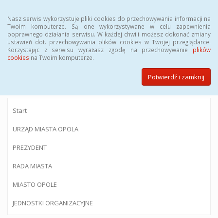
Menu
Nasz serwis wykorzystuje pliki cookies do przechowywania informacji na
Twoim komputerze. Są one wykorzystywane w celu zapewnienia
poprawnego działania serwisu. W każdej chwili możesz dokonać zmiany
ustawień dot. przechowywania plików cookies w Twojej przeglądarce.
Korzystając z serwisu wyrażasz zgodę na przechowywanie
plików
BIULETYN INFORMACJI PUBLICZNEJ
cookies
na Twoim komputerze.
Urzędu Miasta Opola
Potwierdź i zamknij
Start
URZĄD MIASTA OPOLA
PREZYDENT
RADA MIASTA
MIASTO OPOLE
JEDNOSTKI ORGANIZACYJNE