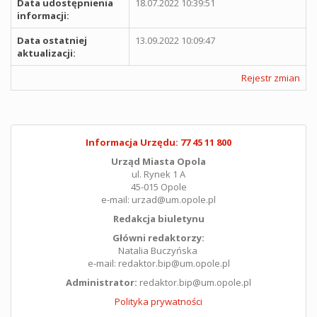
Data udostępnienia
18.07.2022 10:39:51
informacji:
Data ostatniej
13.09.2022 10:09:47
aktualizacji:
Rejestr zmian
Informacja Urzędu: 77 45 11 800
Urząd Miasta Opola
ul. Rynek 1 A
45-015 Opole
e-mail: urzad@um.opole.pl
Redakcja biuletynu
Główni redaktorzy:
Natalia Buczyńska
e-mail: redaktor.bip@um.opole.pl
Administrator:
redaktor.bip@um.opole.pl
Polityka prywatności