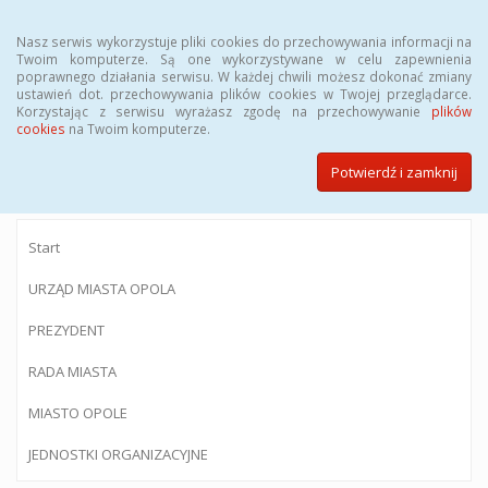
Menu
Nasz serwis wykorzystuje pliki cookies do przechowywania informacji na
Twoim komputerze. Są one wykorzystywane w celu zapewnienia
poprawnego działania serwisu. W każdej chwili możesz dokonać zmiany
ustawień dot. przechowywania plików cookies w Twojej przeglądarce.
Korzystając z serwisu wyrażasz zgodę na przechowywanie
plików
BIULETYN INFORMACJI PUBLICZNEJ
cookies
na Twoim komputerze.
Urzędu Miasta Opola
Potwierdź i zamknij
Start
URZĄD MIASTA OPOLA
PREZYDENT
RADA MIASTA
MIASTO OPOLE
JEDNOSTKI ORGANIZACYJNE