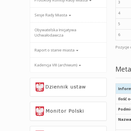
Protokoły Komisji Rady Miasta
3
4
Sesje Rady Miasta
5
Obywatelska Inicjatywa
6
Uchwałodawcza
Pozycje o
Raport o stanie miasta
Kadencja VIII (archiwum)
Meta
Inform
Ilość 
Podmio
Nazwa