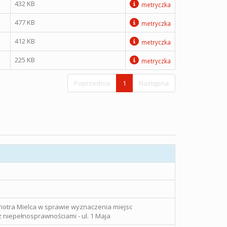
432 KB
metryczka
477 KB
metryczka
412 KB
metryczka
225 KB
metryczka
Poprzednia
1
Następna
iotra Mielca w sprawie wyznaczenia miejsc
 niepełnosprawnościami - ul. 1 Maja