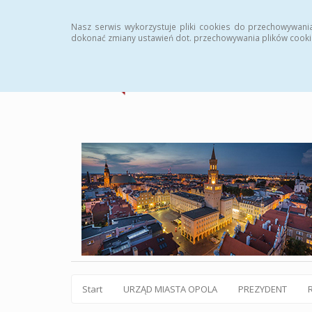
Statystyki
Instrukcja
Rejestr zmian
Archiw
Nasz serwis wykorzystuje pliki cookies do przechowywani
dokonać zmiany ustawień dot. przechowywania plików cooki
Start
URZĄD MIASTA OPOLA
PREZYDENT