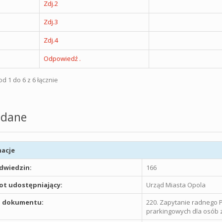
Zdj.2
Zdj.3
Zdj.4
Odpowiedź .
d 1 do 6 z 6 łącznie
dane
acje
odwiedzin:
166
t udostępniający:
Urząd Miasta Opola
 dokumentu:
220. Zapytanie radnego P
prarkingowych dla osób z