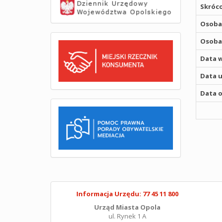
Skróco
Osoba,
Osoba,
Data w
Data u
Data o
Informacja Urzędu: 77 45 11 800
Urząd Miasta Opola
ul. Rynek 1 A