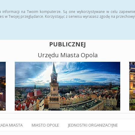
alny BIP
Polityka plików cookies
a informacji na Twoim komputerze. Są one wykorzystywane w celu zapewnie
es w Twojej przeglądarce. Korzystając z serwisu wyrażasz zgodę na przechow
BIULETYN INFORMACJI
PUBLICZNEJ
Urzędu Miasta Opola
RADA MIASTA
MIASTO OPOLE
JEDNOSTKI ORGANIZACYJNE