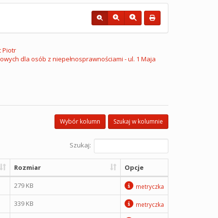
 Piotr
owych dla osób z niepełnosprawnościami - ul. 1 Maja
Wybór kolumn
Szukaj w kolumnie
Szukaj:
Rozmiar
Opcje
279 KB
metryczka
339 KB
metryczka