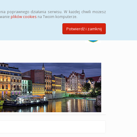
Szukaj
nia poprawnego działania serwisu. W każdej chwili możesz
ywanie
plików cookies
na Twoim komputerze.
Potwierdź i zamknij