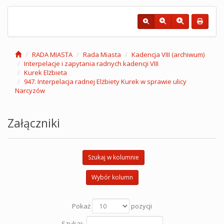
RADA MIASTA
Rada Miasta
Kadencja VIII (archiwum)
Interpelacje i zapytania radnych kadencji VIII
Kurek Elżbieta
947. Interpelacja radnej Elżbiety Kurek w sprawie ulicy
Narcyzów
Załączniki
Szukaj w kolumnie
Wybór kolumn
Pokaż
pozycji
Szukaj: