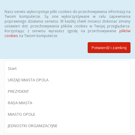
Menu
Nasz serwis wykorzystuje pliki cookies do przechowywania informacji na
Twoim komputerze. Są one wykorzystywane w celu zapewnienia
poprawnego działania serwisu. W każdej chwili możesz dokonać zmiany
ustawień dot. przechowywania plików cookies w Twojej przeglądarce.
Korzystając z serwisu wyrażasz zgodę na przechowywanie
plików
BIULETYN INFORMACJI PUBLICZNEJ
cookies
na Twoim komputerze.
Urzędu Miasta Opola
Potwierdź i zamknij
Start
URZĄD MIASTA OPOLA
PREZYDENT
RADA MIASTA
MIASTO OPOLE
JEDNOSTKI ORGANIZACYJNE