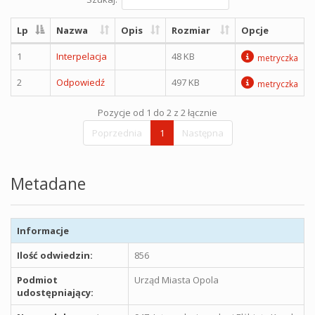
Lp
Nazwa
Opis
Rozmiar
Opcje
1
Interpelacja
48 KB
metryczka
2
Odpowiedź
497 KB
metryczka
Pozycje od 1 do 2 z 2 łącznie
Poprzednia
1
Następna
Metadane
Informacje
Ilość odwiedzin:
856
Podmiot
Urząd Miasta Opola
udostępniający: