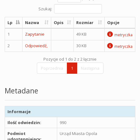
Szukaj:
Lp
Nazwa
Opis
Rozmiar
Opcje
1
Zapytanie
49 KB
metryczka
2
Odpowiedź,
30 KB
metryczka
Pozycje od 1 do 2 z 2 łącznie
Poprzednia
1
Następna
Metadane
Informacje
Ilość odwiedzin:
990
Podmiot
Urząd Miasta Opola
udostępniający: