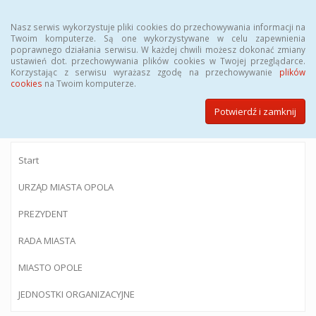
Menu
Nasz serwis wykorzystuje pliki cookies do przechowywania informacji na
Twoim komputerze. Są one wykorzystywane w celu zapewnienia
poprawnego działania serwisu. W każdej chwili możesz dokonać zmiany
ustawień dot. przechowywania plików cookies w Twojej przeglądarce.
Korzystając z serwisu wyrażasz zgodę na przechowywanie
plików
BIULETYN INFORMACJI PUBLICZNEJ
cookies
na Twoim komputerze.
Urzędu Miasta Opola
Potwierdź i zamknij
Start
URZĄD MIASTA OPOLA
PREZYDENT
RADA MIASTA
MIASTO OPOLE
JEDNOSTKI ORGANIZACYJNE