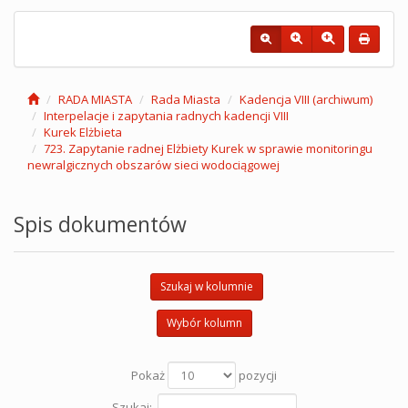
RADA MIASTA
Rada Miasta
Kadencja VIII (archiwum)
Interpelacje i zapytania radnych kadencji VIII
Kurek Elżbieta
723. Zapytanie radnej Elżbiety Kurek w sprawie monitoringu
newralgicznych obszarów sieci wodociągowej
Spis dokumentów
Szukaj w kolumnie
Wybór kolumn
Pokaż
pozycji
Szukaj: