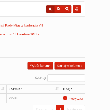
sji Rady Miasta kadencja VIII
a w dniu 13 kwietnia 2023 r.
Wybór kolumn
Szukaj w kolumnie
Szukaj:
Rozmiar
Opcje
295 KB
metryczka
Poprzednia
1
Następna