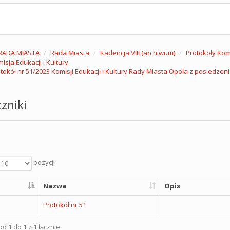
RADA MIASTA
Rada Miasta
Kadencja VIII (archiwum)
Protokoły Komi
isja Edukacji i Kultury
tokół nr 51/2023 Komisji Edukacji i Kultury Rady Miasta Opola z posiedzeni
zniki
pozycji
Nazwa
Opis
Protokół nr 51
d 1 do 1 z 1 łącznie