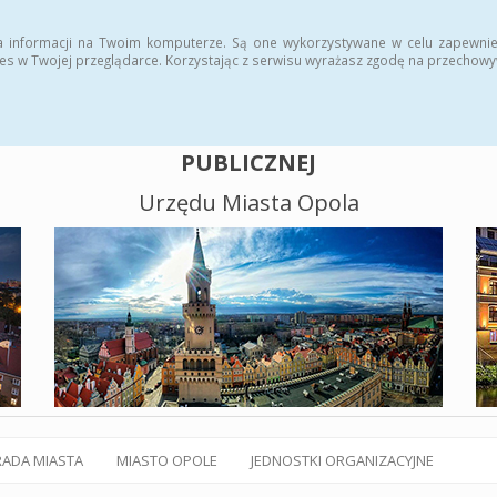
alny BIP
Polityka plików cookies
a informacji na Twoim komputerze. Są one wykorzystywane w celu zapewnie
es w Twojej przeglądarce. Korzystając z serwisu wyrażasz zgodę na przechow
BIULETYN INFORMACJI
PUBLICZNEJ
Urzędu Miasta Opola
RADA MIASTA
MIASTO OPOLE
JEDNOSTKI ORGANIZACYJNE