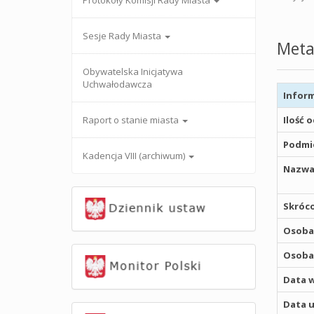
Protokoły Komisji Rady Miasta
Sesje Rady Miasta
Meta
Obywatelska Inicjatywa
Uchwałodawcza
Inform
Raport o stanie miasta
Ilość 
Podmio
Kadencja VIII (archiwum)
Nazwa
Skróco
Osoba,
Osoba,
Data w
Data u