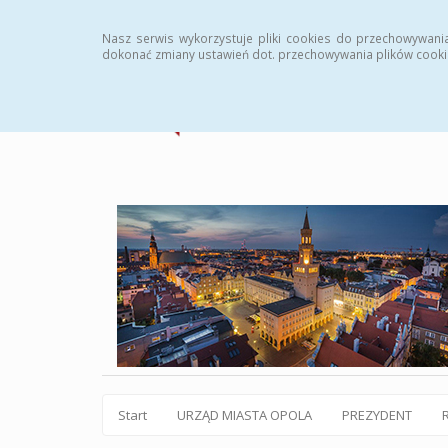
Statystyki
Instrukcja
Rejestr zmian
Archiw
Nasz serwis wykorzystuje pliki cookies do przechowywani
dokonać zmiany ustawień dot. przechowywania plików cooki
Start
URZĄD MIASTA OPOLA
PREZYDENT