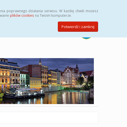
Szukaj
nia poprawnego działania serwisu. W każdej chwili możesz
ywanie
plików cookies
na Twoim komputerze.
Potwierdź i zamknij