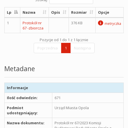
Lp
Nazwa
Opis
Rozmiar
Opcje
1
Protokół nr
376 KB
metryczka
67 -zbiorcza
Pozycje od 1 do 1 z 1 łącznie
Poprzednia
1
Następna
Metadane
Informacje
Ilość odwiedzin:
671
Podmiot
Urząd Miasta Opola
udostępniający:
Nazwa dokumentu:
Protokół nr 67/2023 Komisji
Budżetowej Rady Miasta Opola z