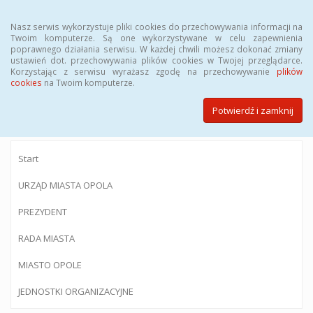
Menu
Nasz serwis wykorzystuje pliki cookies do przechowywania informacji na
Twoim komputerze. Są one wykorzystywane w celu zapewnienia
poprawnego działania serwisu. W każdej chwili możesz dokonać zmiany
ustawień dot. przechowywania plików cookies w Twojej przeglądarce.
Korzystając z serwisu wyrażasz zgodę na przechowywanie
plików
BIULETYN INFORMACJI PUBLICZNEJ
cookies
na Twoim komputerze.
Urzędu Miasta Opola
Potwierdź i zamknij
Start
URZĄD MIASTA OPOLA
PREZYDENT
RADA MIASTA
MIASTO OPOLE
JEDNOSTKI ORGANIZACYJNE