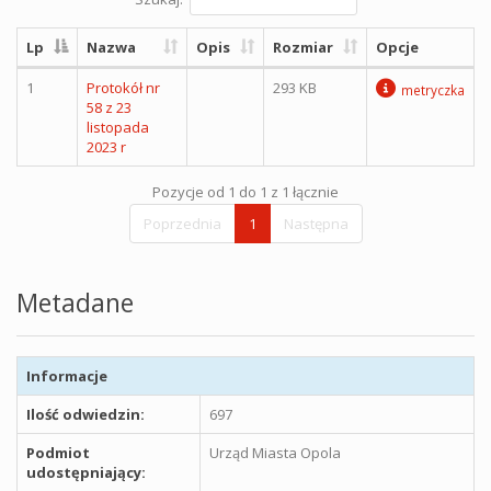
Lp
Nazwa
Opis
Rozmiar
Opcje
1
Protokół nr
293 KB
metryczka
58 z 23
listopada
2023 r
Pozycje od 1 do 1 z 1 łącznie
Poprzednia
1
Następna
Metadane
Informacje
Ilość odwiedzin:
697
Podmiot
Urząd Miasta Opola
udostępniający: