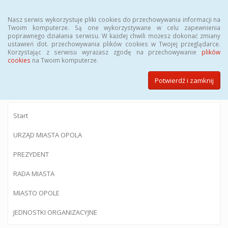
Menu
Nasz serwis wykorzystuje pliki cookies do przechowywania informacji na
Twoim komputerze. Są one wykorzystywane w celu zapewnienia
poprawnego działania serwisu. W każdej chwili możesz dokonać zmiany
ustawień dot. przechowywania plików cookies w Twojej przeglądarce.
Korzystając z serwisu wyrażasz zgodę na przechowywanie
plików
BIULETYN INFORMACJI PUBLICZNEJ
cookies
na Twoim komputerze.
Urzędu Miasta Opola
Potwierdź i zamknij
Start
URZĄD MIASTA OPOLA
PREZYDENT
RADA MIASTA
MIASTO OPOLE
JEDNOSTKI ORGANIZACYJNE