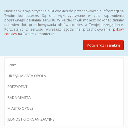
Menu
Nasz serwis wykorzystuje pliki cookies do przechowywania informacji na
Twoim komputerze. Są one wykorzystywane w celu zapewnienia
poprawnego działania serwisu. W każdej chwili możesz dokonać zmiany
ustawień dot. przechowywania plików cookies w Twojej przeglądarce.
Korzystając z serwisu wyrażasz zgodę na przechowywanie
plików
BIULETYN INFORMACJI PUBLICZNEJ
cookies
na Twoim komputerze.
Urzędu Miasta Opola
Potwierdź i zamknij
Start
URZĄD MIASTA OPOLA
PREZYDENT
RADA MIASTA
MIASTO OPOLE
JEDNOSTKI ORGANIZACYJNE