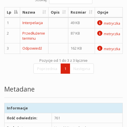
Lp
Nazwa
Opis
Rozmiar
Opcje
1
Interpelacja
49 KB
metryczka
2
Przedłużenie
87 KB
metryczka
terminu
3
Odpowiedź
162 KB
metryczka
Pozycje od 1 do 3 z 3 łącznie
Poprzednia
1
Następna
Metadane
Informacje
Ilość odwiedzin:
761