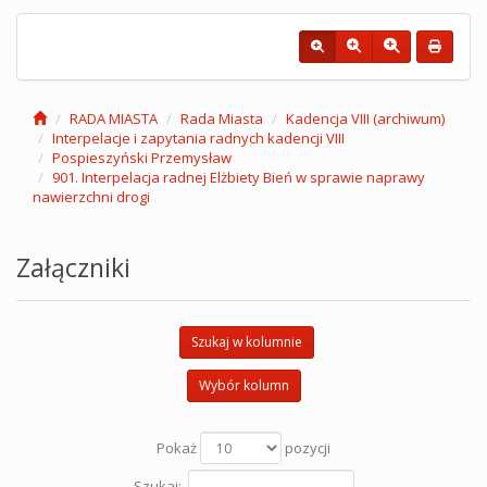
RADA MIASTA
Rada Miasta
Kadencja VIII (archiwum)
Interpelacje i zapytania radnych kadencji VIII
Pospieszyński Przemysław
901. Interpelacja radnej Elżbiety Bień w sprawie naprawy
nawierzchni drogi
Załączniki
Szukaj w kolumnie
Wybór kolumn
Pokaż
pozycji
Szukaj: