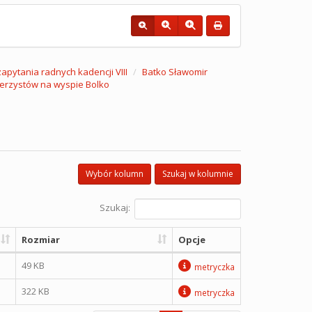
 zapytania radnych kadencji VIII
Batko Sławomir
owerzystów na wyspie Bolko
Wybór kolumn
Szukaj w kolumnie
Szukaj:
Rozmiar
Opcje
49 KB
metryczka
322 KB
metryczka