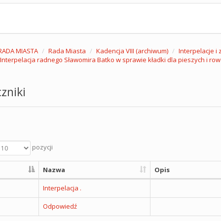
RADA MIASTA
Rada Miasta
Kadencja VIII (archiwum)
Interpelacje i
 Interpelacja radnego Sławomira Batko w sprawie kładki dla pieszych i r
zniki
pozycji
Nazwa
Opis
Interpelacja .
Odpowiedź