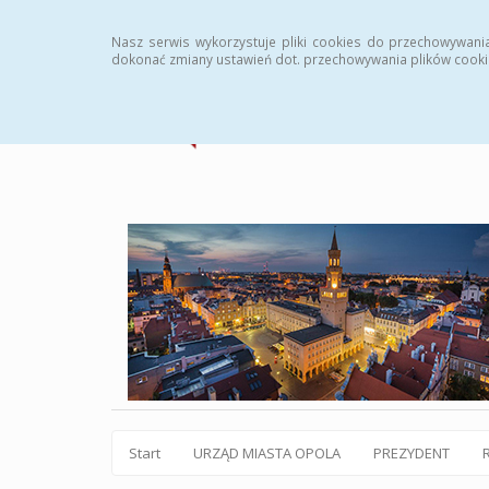
Statystyki
Instrukcja
Rejestr zmian
Archiw
Nasz serwis wykorzystuje pliki cookies do przechowywani
dokonać zmiany ustawień dot. przechowywania plików cooki
Start
URZĄD MIASTA OPOLA
PREZYDENT