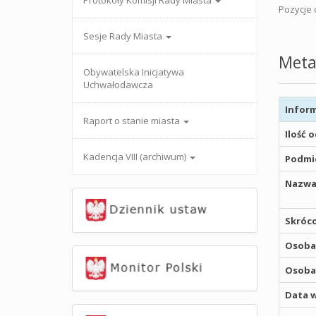
Protokoły Komisji Rady Miasta
Pozycje o
Sesje Rady Miasta
Meta
Obywatelska Inicjatywa
Uchwałodawcza
Inform
Raport o stanie miasta
Ilość 
Kadencja VIII (archiwum)
Podmio
Nazwa
Skróco
Osoba,
Osoba,
Data w