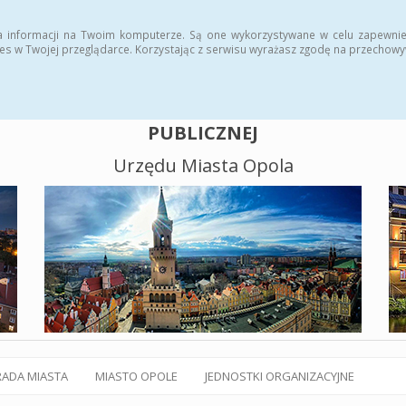
alny BIP
Polityka plików cookies
a informacji na Twoim komputerze. Są one wykorzystywane w celu zapewnie
es w Twojej przeglądarce. Korzystając z serwisu wyrażasz zgodę na przechow
BIULETYN INFORMACJI
PUBLICZNEJ
Urzędu Miasta Opola
RADA MIASTA
MIASTO OPOLE
JEDNOSTKI ORGANIZACYJNE