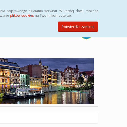
Szukaj
nia poprawnego działania serwisu. W każdej chwili możesz
ywanie
plików cookies
na Twoim komputerze.
Potwierdź i zamknij