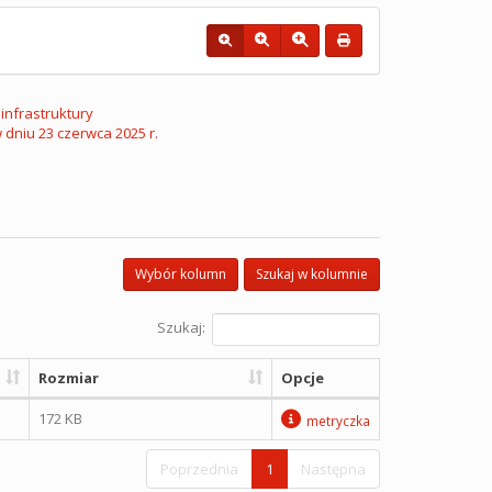
infrastruktury
 dniu 23 czerwca 2025 r.
Wybór kolumn
Szukaj w kolumnie
Szukaj:
Rozmiar
Opcje
172 KB
metryczka
Poprzednia
1
Następna