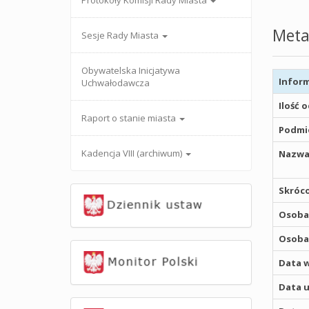
Protokoły Komisji Rady Miasta
Meta
Sesje Rady Miasta
Obywatelska Inicjatywa
Inform
Uchwałodawcza
Ilość 
Raport o stanie miasta
Podmio
Kadencja VIII (archiwum)
Nazwa
Skróco
Osoba,
Osoba,
Data w
Data u