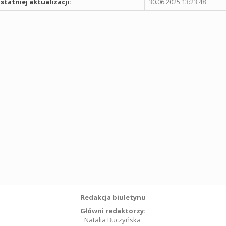
statniej aktualizacji:
30.06.2025 13:23:48
Redakcja biuletynu
Główni redaktorzy:
Natalia Buczyńska