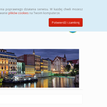
Szukaj
nia poprawnego działania serwisu. W każdej chwili możesz
ywanie
plików cookies
na Twoim komputerze.
Potwierdź i zamknij