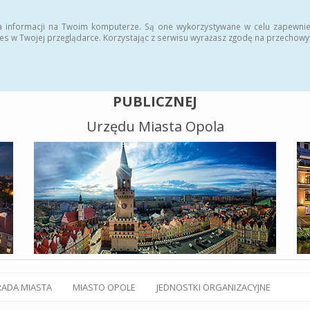
alny BIP
Polityka plików cookies
a informacji na Twoim komputerze. Są one wykorzystywane w celu zapewnie
es w Twojej przeglądarce. Korzystając z serwisu wyrażasz zgodę na przechow
BIULETYN INFORMACJI
PUBLICZNEJ
Urzędu Miasta Opola
RADA MIASTA
MIASTO OPOLE
JEDNOSTKI ORGANIZACYJNE