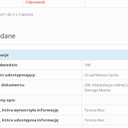
Odpowiedź
d 1 do 3 z 3 łącznie
dane
acje
odwiedzin:
198
t udostępniający:
Urząd Miasta Opola
 dokumentu:
206. Interpelacja radnej 
Sterego Miasta
ny opis:
 która wytworzyła informację:
Teresa Muc
 która udostępnia informację:
Teresa Muc