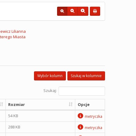
ewicz Lilianna
Sterego Miasta
Wybór kolumn
Szukaj w kolumnie
Szukaj:
Rozmiar
Opcje
54 KB
metryczka
288 KB
metryczka