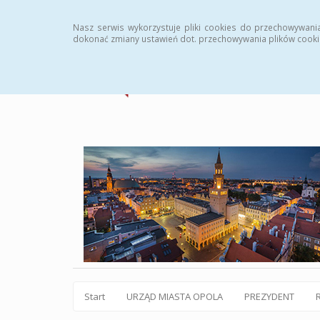
Statystyki
Instrukcja
Rejestr zmian
Archiw
Nasz serwis wykorzystuje pliki cookies do przechowywani
dokonać zmiany ustawień dot. przechowywania plików cooki
Start
URZĄD MIASTA OPOLA
PREZYDENT