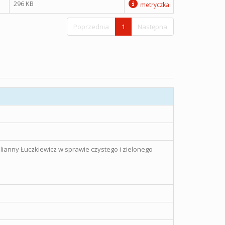
296 KB
metryczka
Poprzednia
1
Następna
Lilianny Łuczkiewicz w sprawie czystego i zielonego