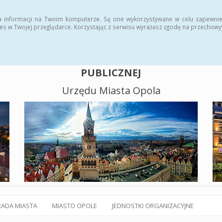
alny BIP
Polityka plików cookies
a informacji na Twoim komputerze. Są one wykorzystywane w celu zapewnie
es w Twojej przeglądarce. Korzystając z serwisu wyrażasz zgodę na przechow
BIULETYN INFORMACJI
PUBLICZNEJ
Urzędu Miasta Opola
RADA MIASTA
MIASTO OPOLE
JEDNOSTKI ORGANIZACYJNE