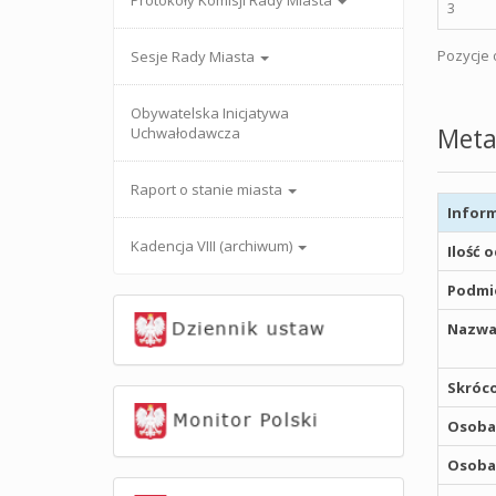
Protokoły Komisji Rady Miasta
3
Pozycje o
Sesje Rady Miasta
Obywatelska Inicjatywa
Meta
Uchwałodawcza
Raport o stanie miasta
Inform
Kadencja VIII (archiwum)
Ilość 
Podmio
Nazwa
Skróco
Osoba,
Osoba,