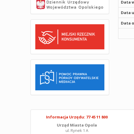
Data w
Data u
Data o
Informacja Urzędu: 77 45 11 800
Urząd Miasta Opola
ul. Rynek 1 A