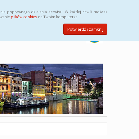
Szukaj
nia poprawnego działania serwisu. W każdej chwili możesz
ywanie
plików cookies
na Twoim komputerze.
Potwierdź i zamknij