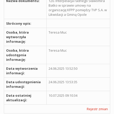
Nazwa dokumentu:
120. Interpelacja radnego Sławomira
Batko w sprawie umowy na
organizację KFPP pomiędzy TVP S.A. w
Likwidacji a Gminą Opole
Skrócony opis:
Osoba, która
Teresa Muc
wytworzyła
informację:
Osoba, która
Teresa Muc
udostępnia
informację:
Data wytworzenia
24.06.2025 13:52:50
informacji:
Data udostępnienia
24.06.2025 13:53:35
informacji:
Data ostatniej
10.07.2025 09:10:34
aktualizacji:
Rejestr zmian