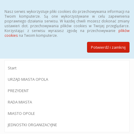
Menu
Nasz serwis wykorzystuje pliki cookies do przechowywania informacji na
Twoim komputerze. Są one wykorzystywane w celu zapewnienia
poprawnego działania serwisu. W każdej chwili możesz dokonać zmiany
ustawień dot. przechowywania plików cookies w Twojej przeglądarce.
Korzystając z serwisu wyrażasz zgodę na przechowywanie
plików
BIULETYN INFORMACJI PUBLICZNEJ
cookies
na Twoim komputerze.
Urzędu Miasta Opola
Potwierdź i zamknij
Start
URZĄD MIASTA OPOLA
PREZYDENT
RADA MIASTA
MIASTO OPOLE
JEDNOSTKI ORGANIZACYJNE