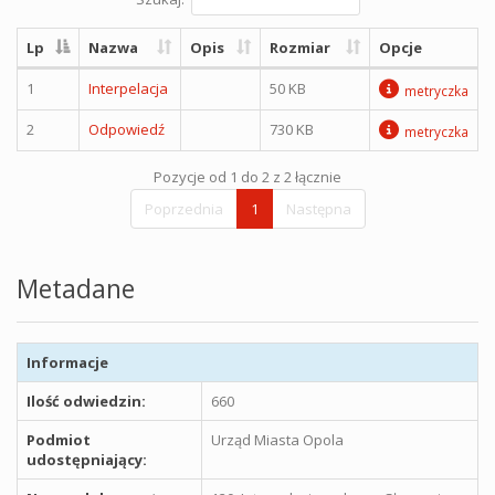
Lp
Nazwa
Opis
Rozmiar
Opcje
1
Interpelacja
50 KB
metryczka
2
Odpowiedź
730 KB
metryczka
Pozycje od 1 do 2 z 2 łącznie
Poprzednia
1
Następna
Metadane
Informacje
Ilość odwiedzin:
660
Podmiot
Urząd Miasta Opola
udostępniający: