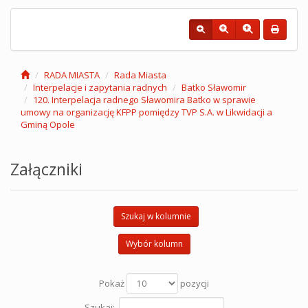
RADA MIASTA
Rada Miasta
Interpelacje i zapytania radnych
Batko Sławomir
120. Interpelacja radnego Sławomira Batko w sprawie
umowy na organizację KFPP pomiędzy TVP S.A. w Likwidacji a
Gminą Opole
Załączniki
Szukaj w kolumnie
Wybór kolumn
Pokaż
pozycji
Szukaj: