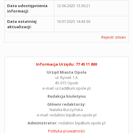
Data udostępnienia
12.06.2025 13:36:21
informacji:
Data ostatniej
10.07.2025 14:43:36
aktualizacji:
Rejestr zmian
Informacja Urzędu: 77 45 11 800
Urząd Miasta Opola
ul. Rynek 1 A
45-015 Opole
e-mail: urzad@um.opole.pl
Redakcja biuletynu
Główni redaktorzy:
Natalia Buczyńska
e-mail: redaktor.bip@um.opole.pl
Administrator:
redaktor.bip@um.opole.pl
Polityka prywatności