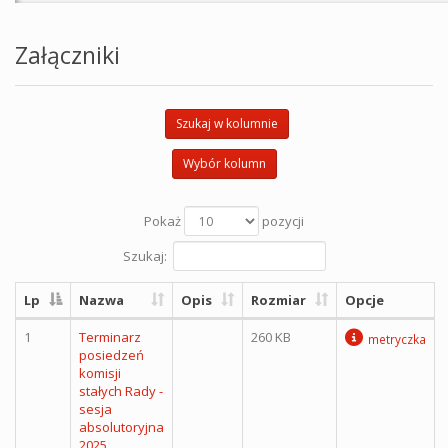
Załączniki
Szukaj w kolumnie
Wybór kolumn
Pokaż
pozycji
Szukaj:
Lp
Nazwa
Opis
Rozmiar
Opcje
1
Terminarz
260 KB
metryczka
posiedzeń
komisji
stałych Rady -
sesja
absolutoryjna
2025