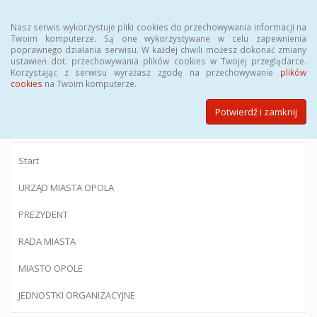
Menu
Nasz serwis wykorzystuje pliki cookies do przechowywania informacji na
Twoim komputerze. Są one wykorzystywane w celu zapewnienia
poprawnego działania serwisu. W każdej chwili możesz dokonać zmiany
ustawień dot. przechowywania plików cookies w Twojej przeglądarce.
Korzystając z serwisu wyrażasz zgodę na przechowywanie
plików
BIULETYN INFORMACJI PUBLICZNEJ
cookies
na Twoim komputerze.
Urzędu Miasta Opola
Potwierdź i zamknij
Start
URZĄD MIASTA OPOLA
PREZYDENT
RADA MIASTA
MIASTO OPOLE
JEDNOSTKI ORGANIZACYJNE