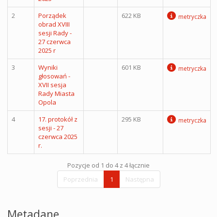
2
Porządek
622 KB
metryczka
obrad XVIII
sesji Rady -
27 czerwca
2025 r
3
Wyniki
601 KB
metryczka
głosowań -
XVII sesja
Rady Miasta
Opola
4
17. protokół z
295 KB
metryczka
sesji - 27
czerwca 2025
r.
Pozycje od 1 do 4 z 4 łącznie
Poprzednia
1
Następna
Metadane