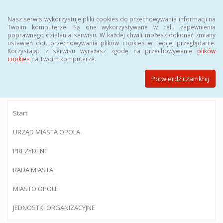
Menu
Nasz serwis wykorzystuje pliki cookies do przechowywania informacji na
Twoim komputerze. Są one wykorzystywane w celu zapewnienia
poprawnego działania serwisu. W każdej chwili możesz dokonać zmiany
ustawień dot. przechowywania plików cookies w Twojej przeglądarce.
Korzystając z serwisu wyrażasz zgodę na przechowywanie
plików
BIULETYN INFORMACJI PUBLICZNEJ
cookies
na Twoim komputerze.
Urzędu Miasta Opola
Potwierdź i zamknij
Start
URZĄD MIASTA OPOLA
PREZYDENT
RADA MIASTA
MIASTO OPOLE
JEDNOSTKI ORGANIZACYJNE