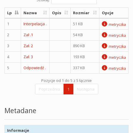
Lp
Nazwa
Opis
Rozmiar
Opcje
1
Interpelacja .
51 KB
metryczka
2
Zał .1
54 KB
metryczka
3
Zał. 2
890 KB
metryczka
4
Zał. 3
193 KB
metryczka
5
Odpowiedź .
337 KB
metryczka
Pozycje od 1 do 5 z 5 łącznie
Poprzednia
1
Następna
Metadane
Informacje