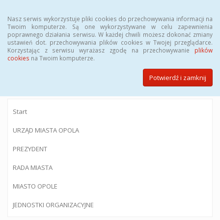
Menu
Nasz serwis wykorzystuje pliki cookies do przechowywania informacji na
Twoim komputerze. Są one wykorzystywane w celu zapewnienia
poprawnego działania serwisu. W każdej chwili możesz dokonać zmiany
ustawień dot. przechowywania plików cookies w Twojej przeglądarce.
Korzystając z serwisu wyrażasz zgodę na przechowywanie
plików
BIULETYN INFORMACJI PUBLICZNEJ
cookies
na Twoim komputerze.
Urzędu Miasta Opola
Potwierdź i zamknij
Start
URZĄD MIASTA OPOLA
PREZYDENT
RADA MIASTA
MIASTO OPOLE
JEDNOSTKI ORGANIZACYJNE