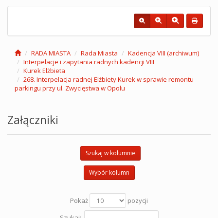
RADA MIASTA
Rada Miasta
Kadencja VIII (archiwum)
Interpelacje i zapytania radnych kadencji VIII
Kurek Elżbieta
268. Interpelacja radnej Elżbiety Kurek w sprawie remontu
parkingu przy ul. Zwycięstwa w Opolu
Załączniki
Szukaj w kolumnie
Wybór kolumn
Pokaż
pozycji
Szukaj: