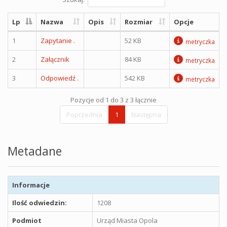
Lp
Nazwa
Opis
Rozmiar
Opcje
1
Zapytanie .
52 KB
metryczka
2
Załącznik
84 KB
metryczka
3
Odpowiedź .
542 KB
metryczka
Pozycje od 1 do 3 z 3 łącznie
Poprzednia
1
Następna
Metadane
Informacje
Ilość odwiedzin:
1208
Podmiot
Urząd Miasta Opola