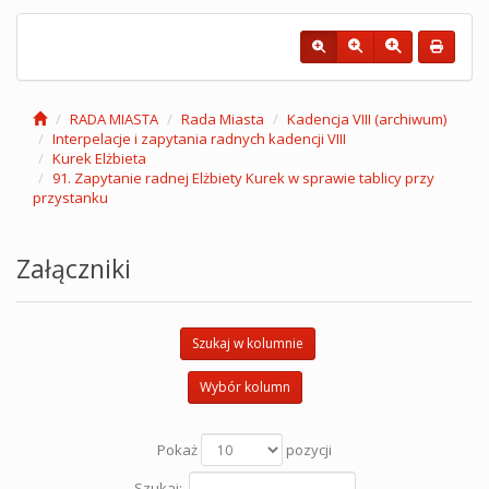
RADA MIASTA
Rada Miasta
Kadencja VIII (archiwum)
Interpelacje i zapytania radnych kadencji VIII
Kurek Elżbieta
91. Zapytanie radnej Elżbiety Kurek w sprawie tablicy przy
przystanku
Załączniki
Szukaj w kolumnie
Wybór kolumn
Pokaż
pozycji
Szukaj: