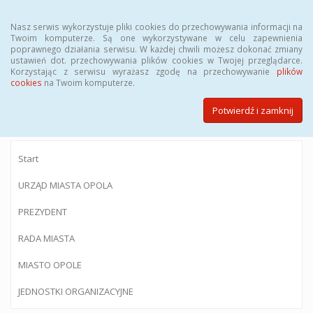
Menu
Nasz serwis wykorzystuje pliki cookies do przechowywania informacji na
Twoim komputerze. Są one wykorzystywane w celu zapewnienia
poprawnego działania serwisu. W każdej chwili możesz dokonać zmiany
ustawień dot. przechowywania plików cookies w Twojej przeglądarce.
Korzystając z serwisu wyrażasz zgodę na przechowywanie
plików
BIULETYN INFORMACJI PUBLICZNEJ
cookies
na Twoim komputerze.
Urzędu Miasta Opola
Potwierdź i zamknij
Start
URZĄD MIASTA OPOLA
PREZYDENT
RADA MIASTA
MIASTO OPOLE
JEDNOSTKI ORGANIZACYJNE