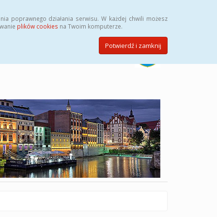
Szukaj
nia poprawnego działania serwisu. W każdej chwili możesz
ywanie
plików cookies
na Twoim komputerze.
Potwierdź i zamknij