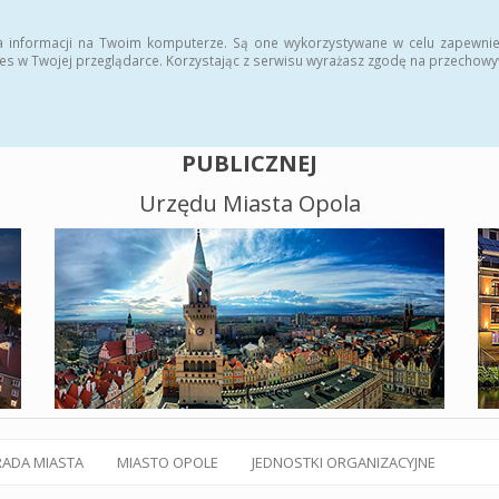
alny BIP
Polityka plików cookies
a informacji na Twoim komputerze. Są one wykorzystywane w celu zapewnie
es w Twojej przeglądarce. Korzystając z serwisu wyrażasz zgodę na przechow
BIULETYN INFORMACJI
PUBLICZNEJ
Urzędu Miasta Opola
RADA MIASTA
MIASTO OPOLE
JEDNOSTKI ORGANIZACYJNE