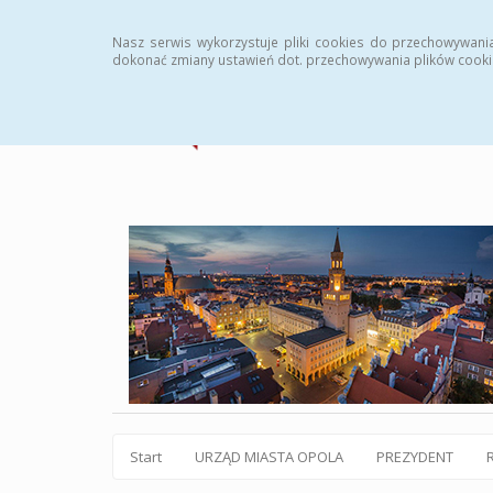
Statystyki
Instrukcja
Rejestr zmian
Archiw
Nasz serwis wykorzystuje pliki cookies do przechowywani
dokonać zmiany ustawień dot. przechowywania plików cooki
Start
URZĄD MIASTA OPOLA
PREZYDENT