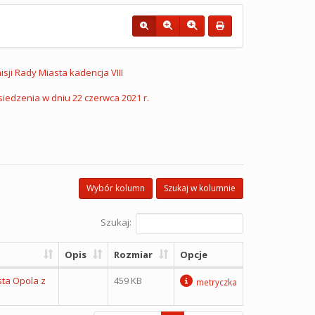
sji Rady Miasta kadencja VIII
siedzenia w dniu 22 czerwca 2021 r.
Wybór kolumn
Szukaj w kolumnie
Szukaj:
Opis
Rozmiar
Opcje
sta Opola z
459 KB
metryczka