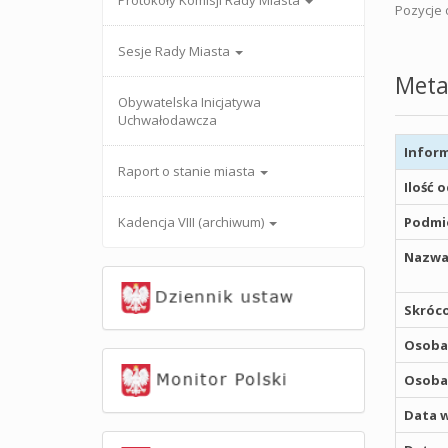
Protokoły Komisji Rady Miasta
Pozycje o
Sesje Rady Miasta
Meta
Obywatelska Inicjatywa
Uchwałodawcza
Inform
Raport o stanie miasta
Ilość 
Kadencja VIII (archiwum)
Podmio
Nazwa
Skróco
Osoba,
Osoba,
Data w