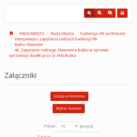
RADA MIASTA
Rada Miasta
Kadencja VIII (archiwum)
Interpelacje i zapytania radnych kadencji VIII
Batko Sławomir
46. Zapytanie radnego Sławomira Batko w sprawie
sprzedaży działki przy ul. Arki Bożka
Załączniki
Szukaj w kolumnie
Wybór kolumn
Pokaż
pozycji
Szukaj: