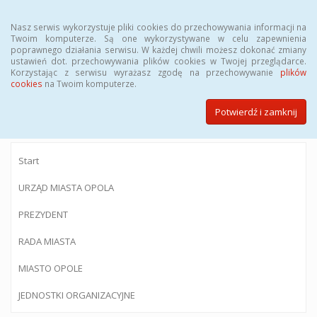
Menu
Nasz serwis wykorzystuje pliki cookies do przechowywania informacji na
Twoim komputerze. Są one wykorzystywane w celu zapewnienia
poprawnego działania serwisu. W każdej chwili możesz dokonać zmiany
ustawień dot. przechowywania plików cookies w Twojej przeglądarce.
Korzystając z serwisu wyrażasz zgodę na przechowywanie
plików
BIULETYN INFORMACJI PUBLICZNEJ
cookies
na Twoim komputerze.
Urzędu Miasta Opola
Potwierdź i zamknij
Start
URZĄD MIASTA OPOLA
PREZYDENT
RADA MIASTA
MIASTO OPOLE
JEDNOSTKI ORGANIZACYJNE