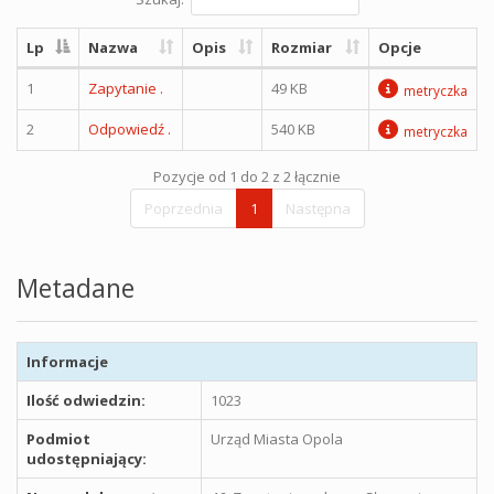
Lp
Nazwa
Opis
Rozmiar
Opcje
1
Zapytanie .
49 KB
metryczka
2
Odpowiedź .
540 KB
metryczka
Pozycje od 1 do 2 z 2 łącznie
Poprzednia
1
Następna
Metadane
Informacje
Ilość odwiedzin:
1023
Podmiot
Urząd Miasta Opola
udostępniający: