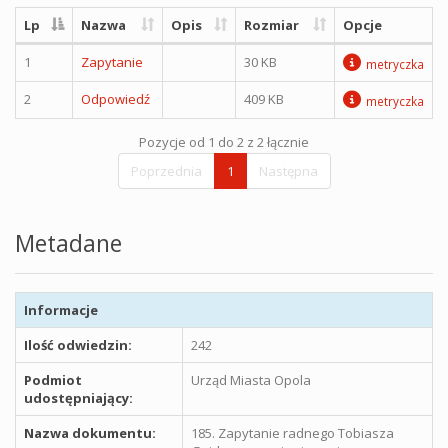
Lp
Nazwa
Opis
Rozmiar
Opcje
1
Zapytanie
30 KB
metryczka
2
Odpowiedź
409 KB
metryczka
Pozycje od 1 do 2 z 2 łącznie
Poprzednia
1
Następna
Metadane
Informacje
Ilość odwiedzin:
242
Podmiot
Urząd Miasta Opola
udostępniający:
Nazwa dokumentu:
185. Zapytanie radnego Tobiasza