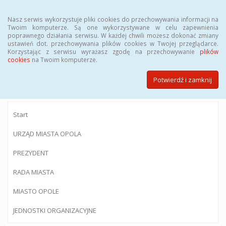
Menu
Nasz serwis wykorzystuje pliki cookies do przechowywania informacji na
Twoim komputerze. Są one wykorzystywane w celu zapewnienia
poprawnego działania serwisu. W każdej chwili możesz dokonać zmiany
ustawień dot. przechowywania plików cookies w Twojej przeglądarce.
Korzystając z serwisu wyrażasz zgodę na przechowywanie
plików
BIULETYN INFORMACJI PUBLICZNEJ
cookies
na Twoim komputerze.
Urzędu Miasta Opola
Potwierdź i zamknij
Start
URZĄD MIASTA OPOLA
PREZYDENT
RADA MIASTA
MIASTO OPOLE
JEDNOSTKI ORGANIZACYJNE