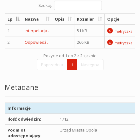
Szukaj:
Lp
Nazwa
Opis
Rozmiar
Opcje
1
Interpelacja .
51 KB
metryczka
2
Odpowiedź .
266 KB
metryczka
Pozycje od 1 do 2 z 2 łącznie
Poprzednia
1
Następna
Metadane
Informacje
Ilość odwiedzin:
1712
Podmiot
Urząd Miasta Opola
udostępniający: