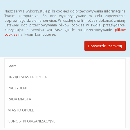
Menu
Nasz serwis wykorzystuje pliki cookies do przechowywania informacji na
Twoim komputerze. Są one wykorzystywane w celu zapewnienia
poprawnego działania serwisu. W każdej chwili możesz dokonać zmiany
ustawień dot. przechowywania plików cookies w Twojej przeglądarce.
Korzystając z serwisu wyrażasz zgodę na przechowywanie
plików
BIULETYN INFORMACJI PUBLICZNEJ
cookies
na Twoim komputerze.
Urzędu Miasta Opola
Potwierdź i zamknij
Start
URZĄD MIASTA OPOLA
PREZYDENT
RADA MIASTA
MIASTO OPOLE
JEDNOSTKI ORGANIZACYJNE