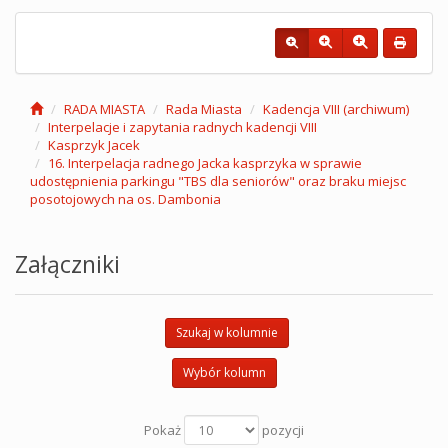
RADA MIASTA
Rada Miasta
Kadencja VIII (archiwum)
Interpelacje i zapytania radnych kadencji VIII
Kasprzyk Jacek
16. Interpelacja radnego Jacka kasprzyka w sprawie
udostępnienia parkingu "TBS dla seniorów" oraz braku miejsc
posotojowych na os. Dambonia
Załączniki
Szukaj w kolumnie
Wybór kolumn
Pokaż
pozycji