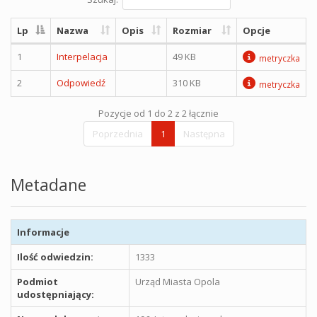
Lp
Nazwa
Opis
Rozmiar
Opcje
1
Interpelacja
49 KB
metryczka
2
Odpowiedź
310 KB
metryczka
Pozycje od 1 do 2 z 2 łącznie
Poprzednia
1
Następna
Metadane
Informacje
Ilość odwiedzin:
1333
Podmiot
Urząd Miasta Opola
udostępniający: