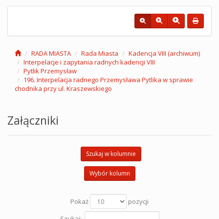
RADA MIASTA
Rada Miasta
Kadencja VIII (archiwum)
Interpelacje i zapytania radnych kadencji VIII
Pytlik Przemysław
196. Interpelacja radnego Przemysława Pytlika w sprawie
chodnika przy ul. Kraszewskiego
Załączniki
Szukaj w kolumnie
Wybór kolumn
Pokaż
pozycji
Szukaj: