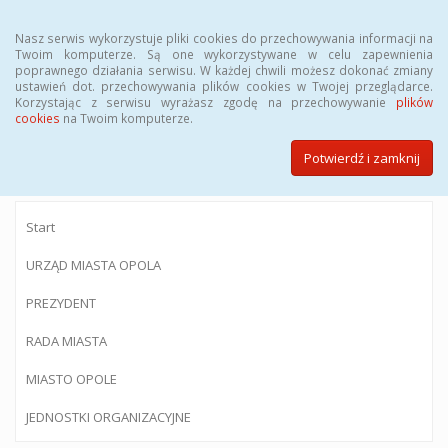
Menu
Nasz serwis wykorzystuje pliki cookies do przechowywania informacji na
Twoim komputerze. Są one wykorzystywane w celu zapewnienia
poprawnego działania serwisu. W każdej chwili możesz dokonać zmiany
ustawień dot. przechowywania plików cookies w Twojej przeglądarce.
Korzystając z serwisu wyrażasz zgodę na przechowywanie
plików
BIULETYN INFORMACJI PUBLICZNEJ
cookies
na Twoim komputerze.
Urzędu Miasta Opola
Potwierdź i zamknij
Start
URZĄD MIASTA OPOLA
PREZYDENT
RADA MIASTA
MIASTO OPOLE
JEDNOSTKI ORGANIZACYJNE