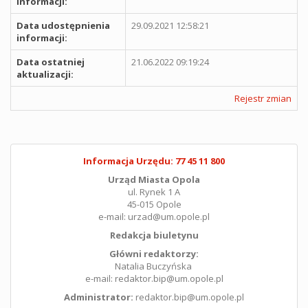
informacji:
Data udostępnienia
29.09.2021 12:58:21
informacji:
Data ostatniej
21.06.2022 09:19:24
aktualizacji:
Rejestr zmian
Informacja Urzędu: 77 45 11 800
Urząd Miasta Opola
ul. Rynek 1 A
45-015 Opole
e-mail: urzad@um.opole.pl
Redakcja biuletynu
Główni redaktorzy:
Natalia Buczyńska
e-mail: redaktor.bip@um.opole.pl
Administrator:
redaktor.bip@um.opole.pl