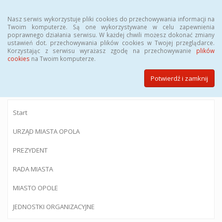
Menu
Nasz serwis wykorzystuje pliki cookies do przechowywania informacji na
Twoim komputerze. Są one wykorzystywane w celu zapewnienia
poprawnego działania serwisu. W każdej chwili możesz dokonać zmiany
ustawień dot. przechowywania plików cookies w Twojej przeglądarce.
Korzystając z serwisu wyrażasz zgodę na przechowywanie
plików
BIULETYN INFORMACJI PUBLICZNEJ
cookies
na Twoim komputerze.
Urzędu Miasta Opola
Potwierdź i zamknij
Start
URZĄD MIASTA OPOLA
PREZYDENT
RADA MIASTA
MIASTO OPOLE
JEDNOSTKI ORGANIZACYJNE