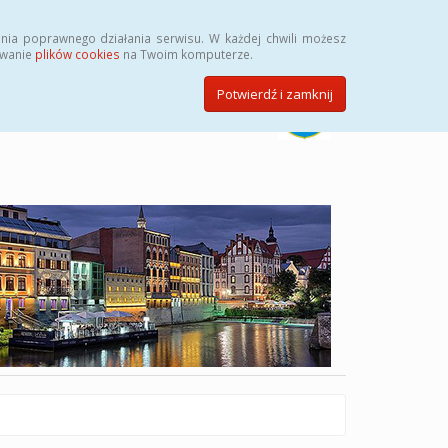
Szukaj
nia poprawnego działania serwisu. W każdej chwili możesz
ywanie
plików cookies
na Twoim komputerze.
Potwierdź i zamknij