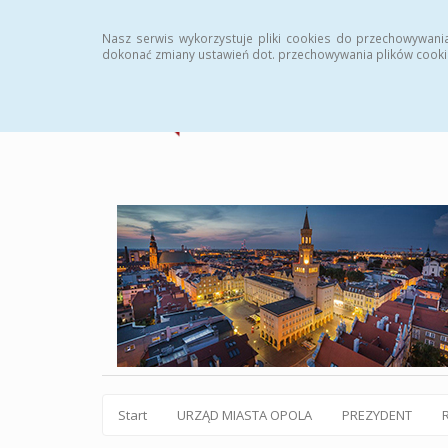
Statystyki
Instrukcja
Rejestr zmian
Archiw
Nasz serwis wykorzystuje pliki cookies do przechowywani
dokonać zmiany ustawień dot. przechowywania plików cooki
Start
URZĄD MIASTA OPOLA
PREZYDENT