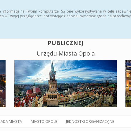
alny BIP
Polityka plików cookies
a informacji na Twoim komputerze. Są one wykorzystywane w celu zapewnie
es w Twojej przeglądarce. Korzystając z serwisu wyrażasz zgodę na przechow
BIULETYN INFORMACJI
PUBLICZNEJ
Urzędu Miasta Opola
RADA MIASTA
MIASTO OPOLE
JEDNOSTKI ORGANIZACYJNE