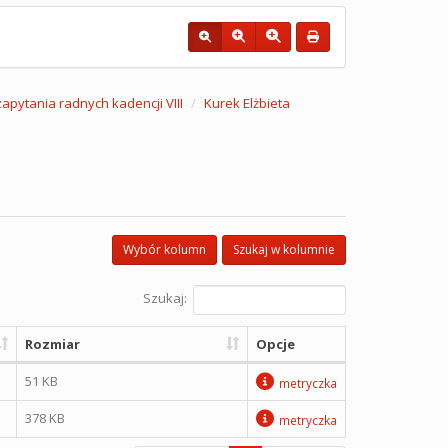
 zapytania radnych kadencji VIII
Kurek Elżbieta
Wybór kolumn
Szukaj w kolumnie
Szukaj:
Rozmiar
Opcje
51 KB
metryczka
378 KB
metryczka