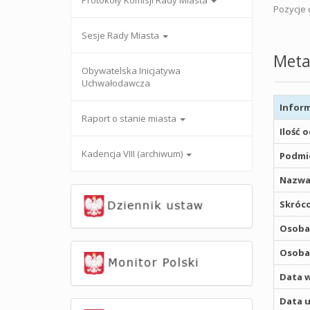
Protokoły Komisji Rady Miasta
Pozycje o
Sesje Rady Miasta
Meta
Obywatelska Inicjatywa
Uchwałodawcza
Inform
Raport o stanie miasta
Ilość 
Kadencja VIII (archiwum)
Podmio
Nazwa
Skróco
Osoba,
Osoba,
Data w
Data u