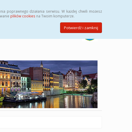
Szukaj
nia poprawnego działania serwisu. W każdej chwili możesz
ywanie
plików cookies
na Twoim komputerze.
Potwierdź i zamknij