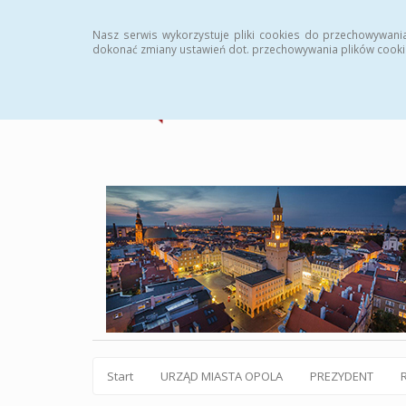
Statystyki
Instrukcja
Rejestr zmian
Archiw
Nasz serwis wykorzystuje pliki cookies do przechowywani
dokonać zmiany ustawień dot. przechowywania plików cooki
Start
URZĄD MIASTA OPOLA
PREZYDENT