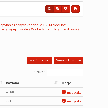
 zapytania radnych kadencji VIII
Mielec Piotr
odze łączącej pływalnię Wodna Nuta z ulicą Prószkowską
Wybór kolumn
Szukaj w kolumnie
Szukaj:
Rozmiar
Opcje
49 KB
metryczka
351 KB
metryczka