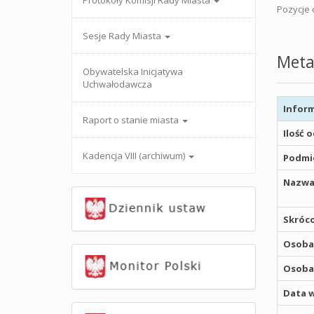
Protokoły Komisji Rady Miasta
Pozycje o
Sesje Rady Miasta
Meta
Obywatelska Inicjatywa
Uchwałodawcza
Inform
Raport o stanie miasta
Ilość 
Kadencja VIII (archiwum)
Podmio
Nazwa
Skróco
Osoba,
Osoba,
Data w