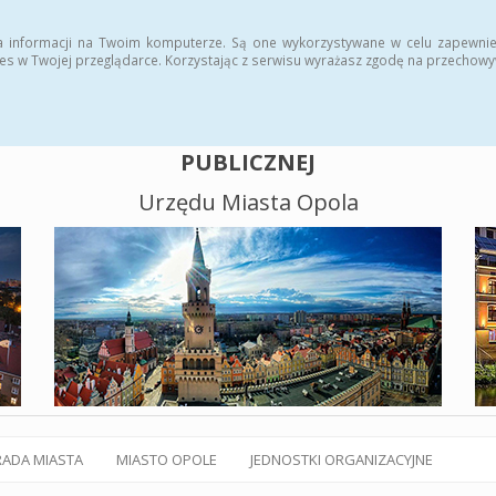
alny BIP
Polityka plików cookies
a informacji na Twoim komputerze. Są one wykorzystywane w celu zapewnie
es w Twojej przeglądarce. Korzystając z serwisu wyrażasz zgodę na przechow
BIULETYN INFORMACJI
PUBLICZNEJ
Urzędu Miasta Opola
RADA MIASTA
MIASTO OPOLE
JEDNOSTKI ORGANIZACYJNE