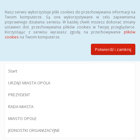
Menu
Nasz serwis wykorzystuje pliki cookies do przechowywania informacji na
Twoim komputerze. Są one wykorzystywane w celu zapewnienia
poprawnego działania serwisu. W każdej chwili możesz dokonać zmiany
ustawień dot. przechowywania plików cookies w Twojej przeglądarce.
Korzystając z serwisu wyrażasz zgodę na przechowywanie
plików
BIULETYN INFORMACJI PUBLICZNEJ
cookies
na Twoim komputerze.
Urzędu Miasta Opola
Potwierdź i zamknij
Start
URZĄD MIASTA OPOLA
PREZYDENT
RADA MIASTA
MIASTO OPOLE
JEDNOSTKI ORGANIZACYJNE