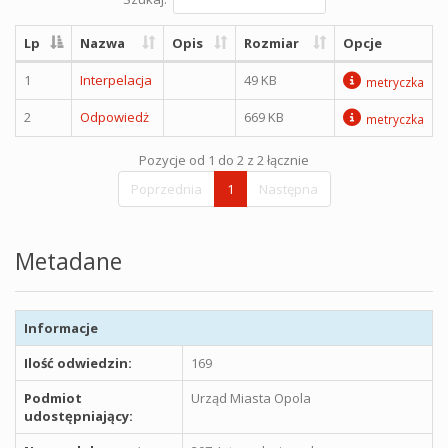
Lp
Nazwa
Opis
Rozmiar
Opcje
1
Interpelacja
49 KB
metryczka
2
Odpowiedż
669 KB
metryczka
Pozycje od 1 do 2 z 2 łącznie
Poprzednia
1
Następna
Metadane
Informacje
Ilość odwiedzin:
169
Podmiot
Urząd Miasta Opola
udostępniający: