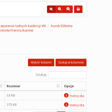
 zapytania radnych kadencji VIII
Kurek Elżbieta
ościoła Franciszkanów
Wybór kolumn
Szukaj w kolumnie
Szukaj:
Rozmiar
Opcje
53 KB
metryczka
375 KB
metryczka