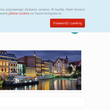
Szukaj
nia poprawnego działania serwisu. W każdej chwili możesz
ywanie
plików cookies
na Twoim komputerze.
Potwierdź i zamknij