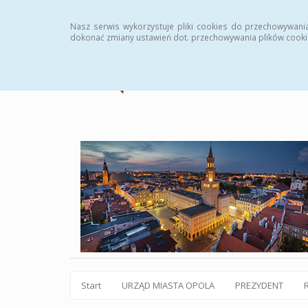
Statystyki
Instrukcja
Rejestr zmian
Archiw
Nasz serwis wykorzystuje pliki cookies do przechowywani
dokonać zmiany ustawień dot. przechowywania plików cooki
Start
URZĄD MIASTA OPOLA
PREZYDENT