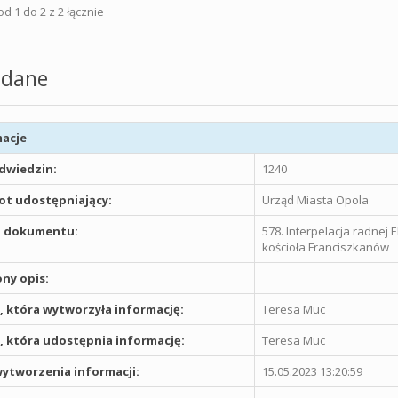
d 1 do 2 z 2 łącznie
dane
acje
odwiedzin:
1240
t udostępniający:
Urząd Miasta Opola
 dokumentu:
578. Interpelacja radnej
kościoła Franciszkanów
ny opis:
 która wytworzyła informację:
Teresa Muc
 która udostępnia informację:
Teresa Muc
ytworzenia informacji:
15.05.2023 13:20:59