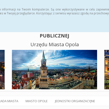
alny BIP
Polityka plików cookies
a informacji na Twoim komputerze. Są one wykorzystywane w celu zapewnie
es w Twojej przeglądarce. Korzystając z serwisu wyrażasz zgodę na przechow
BIULETYN INFORMACJI
PUBLICZNEJ
Urzędu Miasta Opola
RADA MIASTA
MIASTO OPOLE
JEDNOSTKI ORGANIZACYJNE