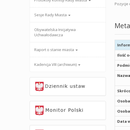
Protokoły Komisji Rady Miasta
Pozycje o
Sesje Rady Miasta
Meta
Obywatelska Inicjatywa
Uchwałodawcza
Inform
Raport o stanie miasta
Ilość 
Kadencja VIII (archiwum)
Podmio
Nazwa
Skróco
Osoba,
Osoba,
Data w