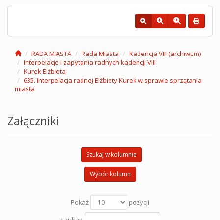
RADA MIASTA
Rada Miasta
Kadencja VIII (archiwum)
Interpelacje i zapytania radnych kadencji VIII
Kurek Elżbieta
635. Interpelacja radnej Elżbiety Kurek w sprawie sprzątania
miasta
Załączniki
Szukaj w kolumnie
Wybór kolumn
Pokaż
pozycji
Szukaj: