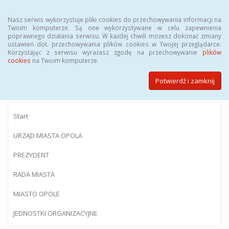
Menu
Nasz serwis wykorzystuje pliki cookies do przechowywania informacji na
Twoim komputerze. Są one wykorzystywane w celu zapewnienia
poprawnego działania serwisu. W każdej chwili możesz dokonać zmiany
ustawień dot. przechowywania plików cookies w Twojej przeglądarce.
Korzystając z serwisu wyrażasz zgodę na przechowywanie
plików
BIULETYN INFORMACJI PUBLICZNEJ
cookies
na Twoim komputerze.
Urzędu Miasta Opola
Potwierdź i zamknij
Start
URZĄD MIASTA OPOLA
PREZYDENT
RADA MIASTA
MIASTO OPOLE
JEDNOSTKI ORGANIZACYJNE