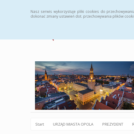
Statystyki
Instrukcja
Rejestr zmian
Archiw
Nasz serwis wykorzystuje pliki cookies do przechowywani
dokonać zmiany ustawień dot. przechowywania plików cooki
Start
URZĄD MIASTA OPOLA
PREZYDENT