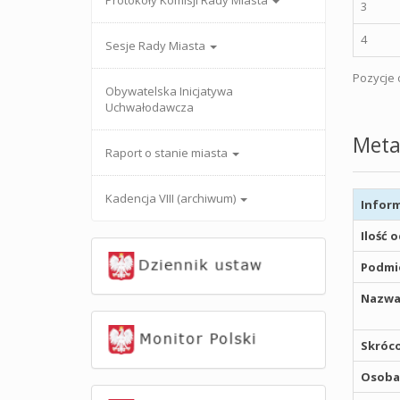
Protokoły Komisji Rady Miasta
3
4
Sesje Rady Miasta
Pozycje o
Obywatelska Inicjatywa
Uchwałodawcza
Meta
Raport o stanie miasta
Kadencja VIII (archiwum)
Inform
Ilość 
Podmio
Nazwa
Skróco
Osoba,