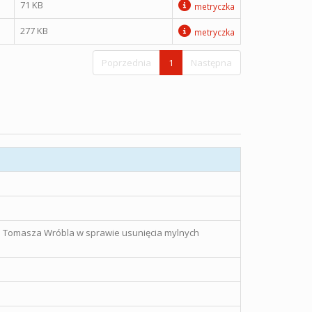
71 KB
metryczka
277 KB
metryczka
Poprzednia
1
Następna
go Tomasza Wróbla w sprawie usunięcia mylnych