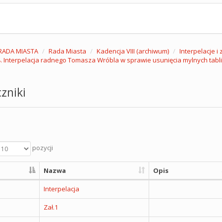
RADA MIASTA
Rada Miasta
Kadencja VIII (archiwum)
Interpelacje i
. Interpelacja radnego Tomasza Wróbla w sprawie usunięcia mylnych tabl
zniki
pozycji
Nazwa
Opis
Interpelacja
Zał.1