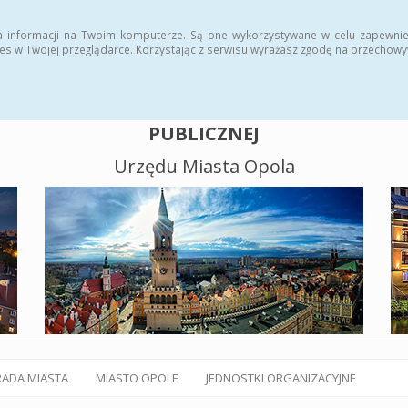
alny BIP
Polityka plików cookies
a informacji na Twoim komputerze. Są one wykorzystywane w celu zapewnie
es w Twojej przeglądarce. Korzystając z serwisu wyrażasz zgodę na przechow
BIULETYN INFORMACJI
PUBLICZNEJ
Urzędu Miasta Opola
RADA MIASTA
MIASTO OPOLE
JEDNOSTKI ORGANIZACYJNE