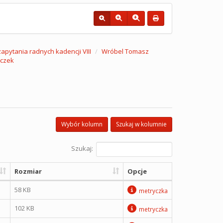
 zapytania radnych kadencji VIII
Wróbel Tomasz
iczek
Wybór kolumn
Szukaj w kolumnie
Szukaj:
Rozmiar
Opcje
58 KB
metryczka
102 KB
metryczka