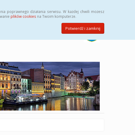
Szukaj
nia poprawnego działania serwisu. W każdej chwili możesz
ywanie
plików cookies
na Twoim komputerze.
Potwierdź i zamknij