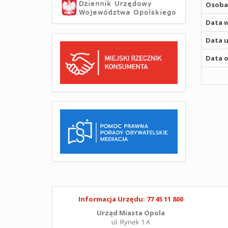
Osoba,
Data w
Data u
Data o
Informacja Urzędu: 77 45 11 800
Urząd Miasta Opola
ul. Rynek 1 A