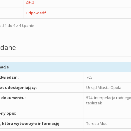
Zał.2
Odpowiedź .
d 1 do 4 z 4 łącznie
dane
acje
odwiedzin:
765
t udostępniający:
Urząd Miasta Opola
 dokumentu:
574. Interpelacja radne
tabliczek
ny opis:
 która wytworzyła informację:
Teresa Muc