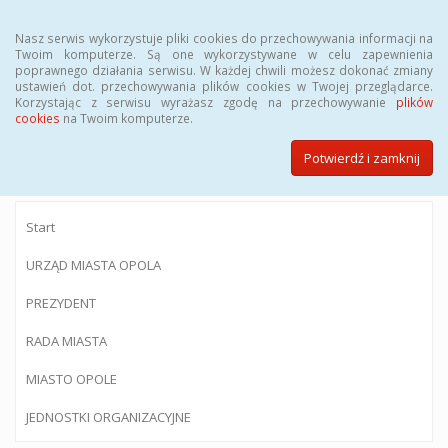
Menu
Nasz serwis wykorzystuje pliki cookies do przechowywania informacji na
Twoim komputerze. Są one wykorzystywane w celu zapewnienia
poprawnego działania serwisu. W każdej chwili możesz dokonać zmiany
ustawień dot. przechowywania plików cookies w Twojej przeglądarce.
Korzystając z serwisu wyrażasz zgodę na przechowywanie
plików
BIULETYN INFORMACJI PUBLICZNEJ
cookies
na Twoim komputerze.
Urzędu Miasta Opola
Potwierdź i zamknij
Start
URZĄD MIASTA OPOLA
PREZYDENT
RADA MIASTA
MIASTO OPOLE
JEDNOSTKI ORGANIZACYJNE