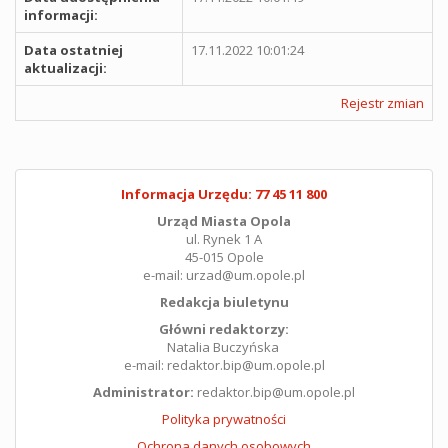
informacji:
Data ostatniej
17.11.2022 10:01:24
aktualizacji:
Rejestr zmian
Informacja Urzędu: 77 45 11 800
Urząd Miasta Opola
ul. Rynek 1 A
45-015 Opole
e-mail: urzad@um.opole.pl
Redakcja biuletynu
Główni redaktorzy:
Natalia Buczyńska
e-mail: redaktor.bip@um.opole.pl
Administrator:
redaktor.bip@um.opole.pl
Polityka prywatności
Ochrona danych osobowych