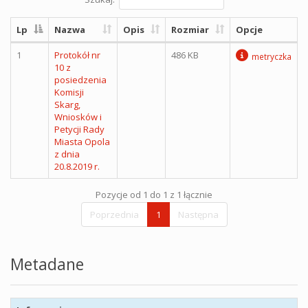
Lp
Nazwa
Opis
Rozmiar
Opcje
1
Protokół nr
486 KB
metryczka
10 z
posiedzenia
Komisji
Skarg,
Wniosków i
Petycji Rady
Miasta Opola
z dnia
20.8.2019 r.
Pozycje od 1 do 1 z 1 łącznie
Poprzednia
1
Następna
Metadane