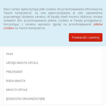
Menu
Nasz serwis wykorzystuje pliki cookies do przechowywania informacji na
Twoim komputerze. Są one wykorzystywane w celu zapewnienia
poprawnego działania serwisu. W każdej chwili możesz dokonać zmiany
ustawień dot. przechowywania plików cookies w Twojej przeglądarce.
Korzystając z serwisu wyrażasz zgodę na przechowywanie
plików
BIULETYN INFORMACJI PUBLICZNEJ
cookies
na Twoim komputerze.
Urzędu Miasta Opola
Potwierdź i zamknij
Start
URZĄD MIASTA OPOLA
PREZYDENT
RADA MIASTA
MIASTO OPOLE
JEDNOSTKI ORGANIZACYJNE