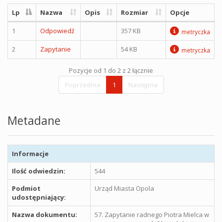
Lp
Nazwa
Opis
Rozmiar
Opcje
1
Odpowiedź
357 KB
metryczka
2
Zapytanie
54 KB
metryczka
Pozycje od 1 do 2 z 2 łącznie
Poprzednia
1
Następna
Metadane
Informacje
Ilość odwiedzin:
544
Podmiot
Urząd Miasta Opola
udostępniający:
Nazwa dokumentu:
57. Zapytanie radnego Piotra Mielca w