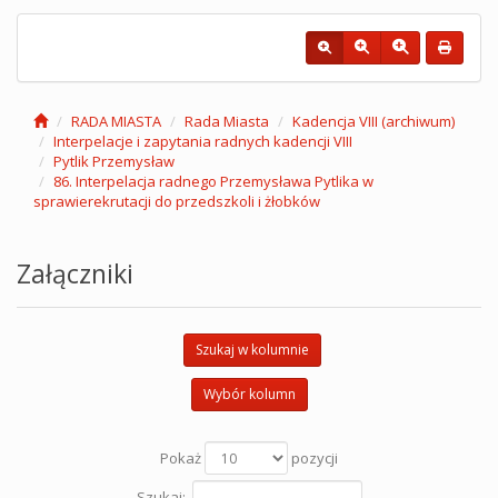
RADA MIASTA
Rada Miasta
Kadencja VIII (archiwum)
Interpelacje i zapytania radnych kadencji VIII
Pytlik Przemysław
86. Interpelacja radnego Przemysława Pytlika w
sprawierekrutacji do przedszkoli i żłobków
Załączniki
Szukaj w kolumnie
Wybór kolumn
Pokaż
pozycji
Szukaj: