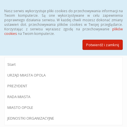
Menu
Nasz serwis wykorzystuje pliki cookies do przechowywania informacji na
Twoim komputerze. Są one wykorzystywane w celu zapewnienia
poprawnego działania serwisu. W każdej chwili możesz dokonać zmiany
ustawień dot. przechowywania plików cookies w Twojej przeglądarce.
Korzystając z serwisu wyrażasz zgodę na przechowywanie
plików
BIULETYN INFORMACJI PUBLICZNEJ
cookies
na Twoim komputerze.
Urzędu Miasta Opola
Potwierdź i zamknij
Start
URZĄD MIASTA OPOLA
PREZYDENT
RADA MIASTA
MIASTO OPOLE
JEDNOSTKI ORGANIZACYJNE