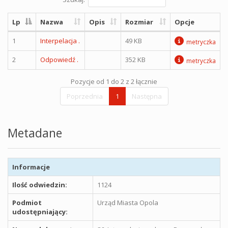
Lp
Nazwa
Opis
Rozmiar
Opcje
1
Interpelacja .
49 KB
metryczka
2
Odpowiedź .
352 KB
metryczka
Pozycje od 1 do 2 z 2 łącznie
Poprzednia
1
Następna
Metadane
Informacje
Ilość odwiedzin:
1124
Podmiot
Urząd Miasta Opola
udostępniający: