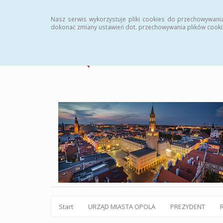
Statystyki
Instrukcja
Rejestr zmian
Archiw
Nasz serwis wykorzystuje pliki cookies do przechowywani
dokonać zmiany ustawień dot. przechowywania plików cooki
Start
URZĄD MIASTA OPOLA
PREZYDENT