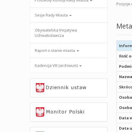
Protokoły Komisji Rady Miasta
Pozycje o
Sesje Rady Miasta
Meta
Obywatelska Inicjatywa
Uchwałodawcza
Inform
Raport o stanie miasta
Ilość 
Kadencja VIII (archiwum)
Podmio
Nazwa
Skróco
Osoba,
Osoba,
Data w
Data u