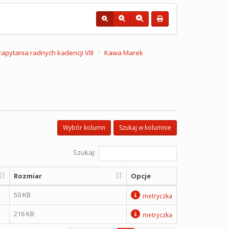
 zapytania radnych kadencji VIII
Kawa Marek
Wybór kolumn
Szukaj w kolumnie
Szukaj:
Rozmiar
Opcje
50 KB
metryczka
216 KB
metryczka