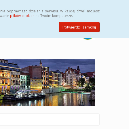
Szukaj
nia poprawnego działania serwisu. W każdej chwili możesz
ywanie
plików cookies
na Twoim komputerze.
Potwierdź i zamknij