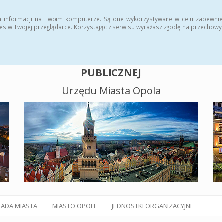
alny BIP
Polityka plików cookies
a informacji na Twoim komputerze. Są one wykorzystywane w celu zapewnie
es w Twojej przeglądarce. Korzystając z serwisu wyrażasz zgodę na przechow
BIULETYN INFORMACJI
PUBLICZNEJ
Urzędu Miasta Opola
RADA MIASTA
MIASTO OPOLE
JEDNOSTKI ORGANIZACYJNE