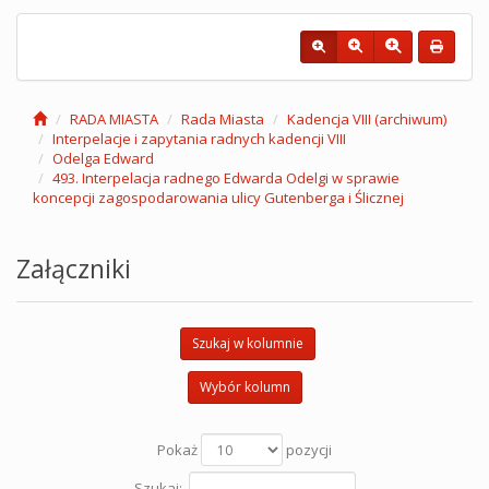
RADA MIASTA
Rada Miasta
Kadencja VIII (archiwum)
Interpelacje i zapytania radnych kadencji VIII
Odelga Edward
493. Interpelacja radnego Edwarda Odelgi w sprawie
koncepcji zagospodarowania ulicy Gutenberga i Ślicznej
Załączniki
Szukaj w kolumnie
Wybór kolumn
Pokaż
pozycji
Szukaj: