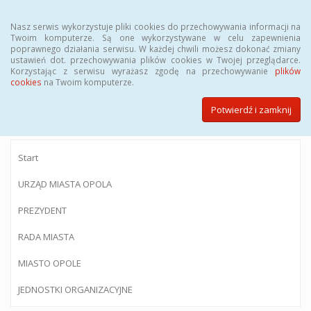
Menu
Nasz serwis wykorzystuje pliki cookies do przechowywania informacji na
Twoim komputerze. Są one wykorzystywane w celu zapewnienia
poprawnego działania serwisu. W każdej chwili możesz dokonać zmiany
ustawień dot. przechowywania plików cookies w Twojej przeglądarce.
Korzystając z serwisu wyrażasz zgodę na przechowywanie
plików
BIULETYN INFORMACJI PUBLICZNEJ
cookies
na Twoim komputerze.
Urzędu Miasta Opola
Potwierdź i zamknij
Start
URZĄD MIASTA OPOLA
PREZYDENT
RADA MIASTA
MIASTO OPOLE
JEDNOSTKI ORGANIZACYJNE