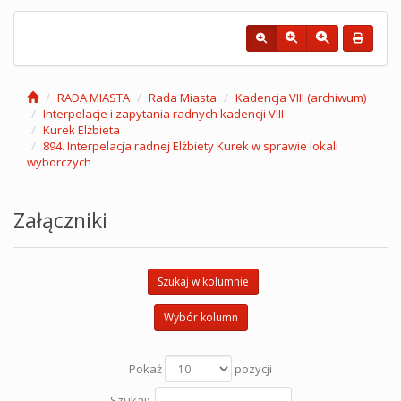
RADA MIASTA
Rada Miasta
Kadencja VIII (archiwum)
Interpelacje i zapytania radnych kadencji VIII
Kurek Elżbieta
894. Interpelacja radnej Elżbiety Kurek w sprawie lokali
wyborczych
Załączniki
Szukaj w kolumnie
Wybór kolumn
Pokaż
pozycji
Szukaj: