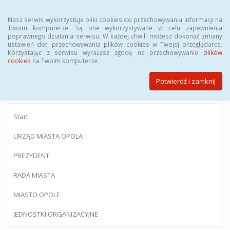
Menu
Nasz serwis wykorzystuje pliki cookies do przechowywania informacji na
Twoim komputerze. Są one wykorzystywane w celu zapewnienia
poprawnego działania serwisu. W każdej chwili możesz dokonać zmiany
ustawień dot. przechowywania plików cookies w Twojej przeglądarce.
Korzystając z serwisu wyrażasz zgodę na przechowywanie
plików
BIULETYN INFORMACJI PUBLICZNEJ
cookies
na Twoim komputerze.
Urzędu Miasta Opola
Potwierdź i zamknij
Start
URZĄD MIASTA OPOLA
PREZYDENT
RADA MIASTA
MIASTO OPOLE
JEDNOSTKI ORGANIZACYJNE