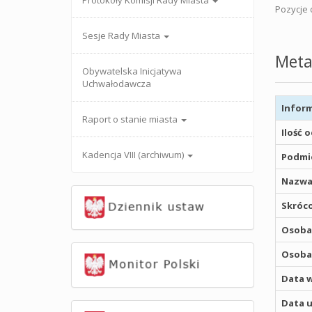
Protokoły Komisji Rady Miasta
Pozycje o
Sesje Rady Miasta
Meta
Obywatelska Inicjatywa
Uchwałodawcza
Inform
Raport o stanie miasta
Ilość 
Kadencja VIII (archiwum)
Podmio
Nazwa
Skróco
Osoba,
Osoba,
Data w
Data u