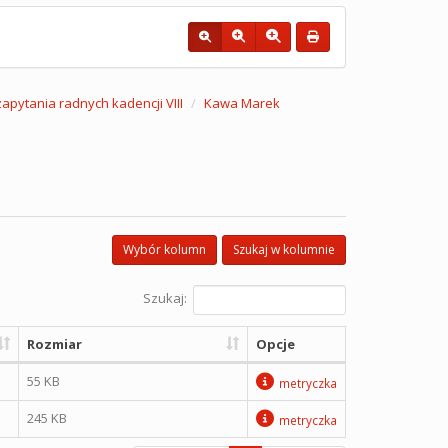
 zapytania radnych kadencji VIII
Kawa Marek
Wybór kolumn
Szukaj w kolumnie
Szukaj:
Rozmiar
Opcje
55 KB
metryczka
245 KB
metryczka