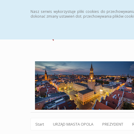
Statystyki
Instrukcja
Rejestr zmian
Archiw
Nasz serwis wykorzystuje pliki cookies do przechowywani
dokonać zmiany ustawień dot. przechowywania plików cooki
Start
URZĄD MIASTA OPOLA
PREZYDENT