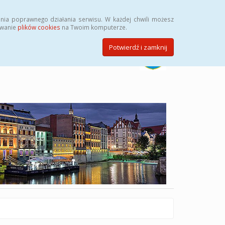
Szukaj
nia poprawnego działania serwisu. W każdej chwili możesz
ywanie
plików cookies
na Twoim komputerze.
Potwierdź i zamknij