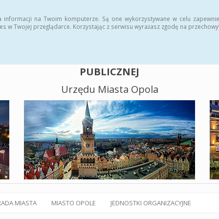
alny BIP
Polityka plików cookies
a informacji na Twoim komputerze. Są one wykorzystywane w celu zapewnie
es w Twojej przeglądarce. Korzystając z serwisu wyrażasz zgodę na przechow
BIULETYN INFORMACJI
PUBLICZNEJ
Urzędu Miasta Opola
RADA MIASTA
MIASTO OPOLE
JEDNOSTKI ORGANIZACYJNE