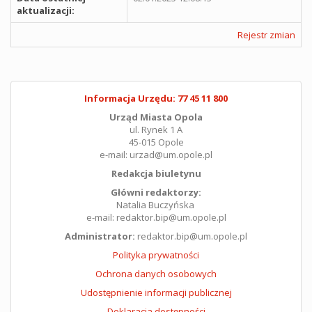
aktualizacji:
Rejestr zmian
Informacja Urzędu: 77 45 11 800
Urząd Miasta Opola
ul. Rynek 1 A
45-015 Opole
e-mail: urzad@um.opole.pl
Redakcja biuletynu
Główni redaktorzy:
Natalia Buczyńska
e-mail: redaktor.bip@um.opole.pl
Administrator:
redaktor.bip@um.opole.pl
Polityka prywatności
Ochrona danych osobowych
Udostępnienie informacji publicznej
Deklaracja dostępności