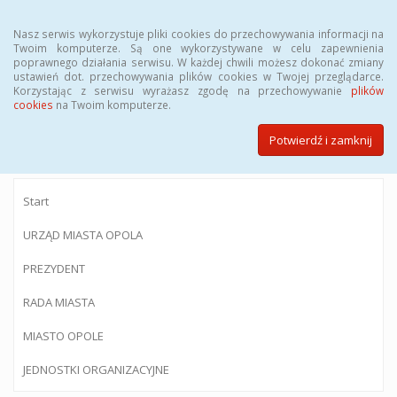
Menu
Nasz serwis wykorzystuje pliki cookies do przechowywania informacji na
Twoim komputerze. Są one wykorzystywane w celu zapewnienia
poprawnego działania serwisu. W każdej chwili możesz dokonać zmiany
ustawień dot. przechowywania plików cookies w Twojej przeglądarce.
Korzystając z serwisu wyrażasz zgodę na przechowywanie
plików
BIULETYN INFORMACJI PUBLICZNEJ
cookies
na Twoim komputerze.
Urzędu Miasta Opola
Potwierdź i zamknij
Start
URZĄD MIASTA OPOLA
PREZYDENT
RADA MIASTA
MIASTO OPOLE
JEDNOSTKI ORGANIZACYJNE