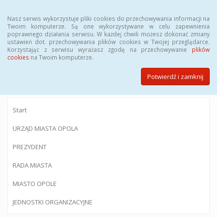
Menu
Nasz serwis wykorzystuje pliki cookies do przechowywania informacji na
Twoim komputerze. Są one wykorzystywane w celu zapewnienia
poprawnego działania serwisu. W każdej chwili możesz dokonać zmiany
ustawień dot. przechowywania plików cookies w Twojej przeglądarce.
Korzystając z serwisu wyrażasz zgodę na przechowywanie
plików
BIULETYN INFORMACJI PUBLICZNEJ
cookies
na Twoim komputerze.
Urzędu Miasta Opola
Potwierdź i zamknij
Start
URZĄD MIASTA OPOLA
PREZYDENT
RADA MIASTA
MIASTO OPOLE
JEDNOSTKI ORGANIZACYJNE