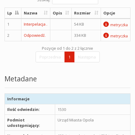
Lp
Nazwa
Opis
Rozmiar
Opcje
1
Interpelacja .
54 KB
metryczka
2
Odpowiedź.
334 KB
metryczka
Pozycje od 1 do 2 z 2 łącznie
Poprzednia
1
Następna
Metadane
Informacje
Ilość odwiedzin:
1530
Podmiot
Urząd Miasta Opola
udostępniający: