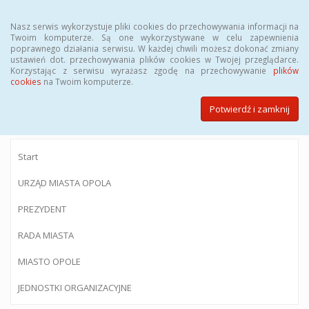
Menu
Nasz serwis wykorzystuje pliki cookies do przechowywania informacji na
Twoim komputerze. Są one wykorzystywane w celu zapewnienia
poprawnego działania serwisu. W każdej chwili możesz dokonać zmiany
ustawień dot. przechowywania plików cookies w Twojej przeglądarce.
Korzystając z serwisu wyrażasz zgodę na przechowywanie
plików
BIULETYN INFORMACJI PUBLICZNEJ
cookies
na Twoim komputerze.
Urzędu Miasta Opola
Potwierdź i zamknij
Start
URZĄD MIASTA OPOLA
PREZYDENT
RADA MIASTA
MIASTO OPOLE
JEDNOSTKI ORGANIZACYJNE