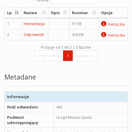
Lp
Nazwa
Opis
Rozmiar
Opcje
1
Interpelacja
51 KB
metryczka
2
Odpowiedź
326 KB
metryczka
Pozycje od 1 do 2 z 2 łącznie
Poprzednia
1
Następna
Metadane
Informacje
Ilość odwiedzin:
442
Podmiot
Urząd Miasta Opola
udostępniający: