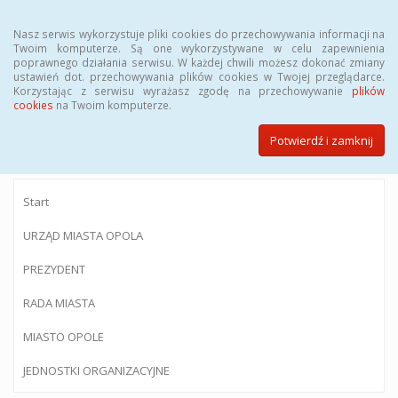
Menu
Nasz serwis wykorzystuje pliki cookies do przechowywania informacji na
Twoim komputerze. Są one wykorzystywane w celu zapewnienia
poprawnego działania serwisu. W każdej chwili możesz dokonać zmiany
ustawień dot. przechowywania plików cookies w Twojej przeglądarce.
Korzystając z serwisu wyrażasz zgodę na przechowywanie
plików
BIULETYN INFORMACJI PUBLICZNEJ
cookies
na Twoim komputerze.
Urzędu Miasta Opola
Potwierdź i zamknij
Start
URZĄD MIASTA OPOLA
PREZYDENT
RADA MIASTA
MIASTO OPOLE
JEDNOSTKI ORGANIZACYJNE