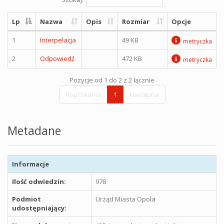
Lp
Nazwa
Opis
Rozmiar
Opcje
1
Interpelacja
49 KB
metryczka
2
Odpowiedź
472 KB
metryczka
Pozycje od 1 do 2 z 2 łącznie
Poprzednia
1
Następna
Metadane
Informacje
Ilość odwiedzin:
978
Podmiot
Urząd Miasta Opola
udostępniający: