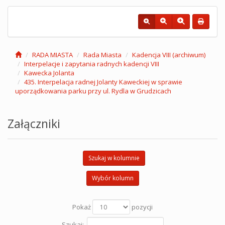
RADA MIASTA
Rada Miasta
Kadencja VIII (archiwum)
Interpelacje i zapytania radnych kadencji VIII
Kawecka Jolanta
435. Interpelacja radnej Jolanty Kaweckiej w sprawie
uporządkowania parku przy ul. Rydla w Grudzicach
Załączniki
Szukaj w kolumnie
Wybór kolumn
Pokaż
pozycji
Szukaj: