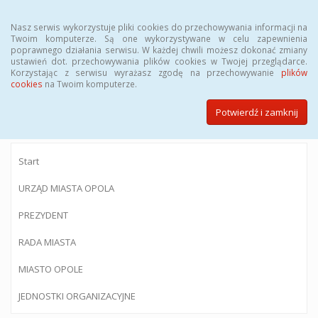
Menu
Nasz serwis wykorzystuje pliki cookies do przechowywania informacji na
Twoim komputerze. Są one wykorzystywane w celu zapewnienia
poprawnego działania serwisu. W każdej chwili możesz dokonać zmiany
ustawień dot. przechowywania plików cookies w Twojej przeglądarce.
Korzystając z serwisu wyrażasz zgodę na przechowywanie
plików
BIULETYN INFORMACJI PUBLICZNEJ
cookies
na Twoim komputerze.
Urzędu Miasta Opola
Potwierdź i zamknij
Start
URZĄD MIASTA OPOLA
PREZYDENT
RADA MIASTA
MIASTO OPOLE
JEDNOSTKI ORGANIZACYJNE