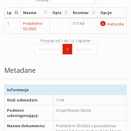
Lp
Nazwa
Opis
Rozmiar
Opcje
1
Protokół nr
577 KB
metryczka
55.2023
Pozycje od 1 do 1 z 1 łącznie
Poprzednia
1
Następna
Metadane
Informacje
Ilość odwiedzin:
1134
Podmiot
Urząd Miasta Opola
udostępniający:
Nazwa dokumentu:
Protokół nr 55/2023 z posiedzenia
Komisji Edukacji i Kultury Rady Miasta