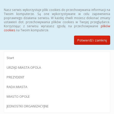
Menu
Nasz serwis wykorzystuje pliki cookies do przechowywania informacji na
Twoim komputerze. Są one wykorzystywane w celu zapewnienia
poprawnego działania serwisu. W każdej chwili możesz dokonać zmiany
ustawień dot. przechowywania plików cookies w Twojej przeglądarce.
Korzystając z serwisu wyrażasz zgodę na przechowywanie
plików
BIULETYN INFORMACJI PUBLICZNEJ
cookies
na Twoim komputerze.
Urzędu Miasta Opola
Potwierdź i zamknij
Start
URZĄD MIASTA OPOLA
PREZYDENT
RADA MIASTA
MIASTO OPOLE
JEDNOSTKI ORGANIZACYJNE