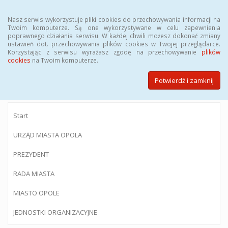
Menu
Nasz serwis wykorzystuje pliki cookies do przechowywania informacji na
Twoim komputerze. Są one wykorzystywane w celu zapewnienia
poprawnego działania serwisu. W każdej chwili możesz dokonać zmiany
ustawień dot. przechowywania plików cookies w Twojej przeglądarce.
Korzystając z serwisu wyrażasz zgodę na przechowywanie
plików
BIULETYN INFORMACJI PUBLICZNEJ
cookies
na Twoim komputerze.
Urzędu Miasta Opola
Potwierdź i zamknij
Start
URZĄD MIASTA OPOLA
PREZYDENT
RADA MIASTA
MIASTO OPOLE
JEDNOSTKI ORGANIZACYJNE