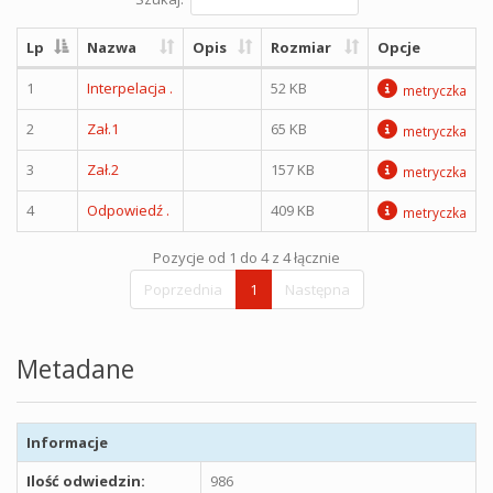
Lp
Nazwa
Opis
Rozmiar
Opcje
1
Interpelacja .
52 KB
metryczka
2
Zał.1
65 KB
metryczka
3
Zał.2
157 KB
metryczka
4
Odpowiedź .
409 KB
metryczka
Pozycje od 1 do 4 z 4 łącznie
Poprzednia
1
Następna
Metadane
Informacje
Ilość odwiedzin:
986