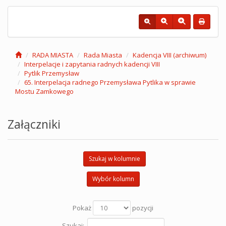
RADA MIASTA
Rada Miasta
Kadencja VIII (archiwum)
Interpelacje i zapytania radnych kadencji VIII
Pytlik Przemysław
65. Interpelacja radnego Przemysława Pytlika w sprawie
Mostu Zamkowego
Załączniki
Szukaj w kolumnie
Wybór kolumn
Pokaż
pozycji
Szukaj: