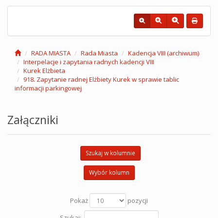
RADA MIASTA
Rada Miasta
Kadencja VIII (archiwum)
Interpelacje i zapytania radnych kadencji VIII
Kurek Elżbieta
918. Zapytanie radnej Elżbiety Kurek w sprawie tablic
informacji parkingowej
Załączniki
Szukaj w kolumnie
Wybór kolumn
Pokaż
pozycji
Szukaj: