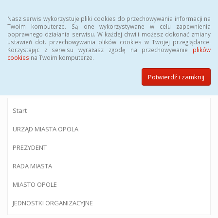
Menu
Nasz serwis wykorzystuje pliki cookies do przechowywania informacji na
Twoim komputerze. Są one wykorzystywane w celu zapewnienia
poprawnego działania serwisu. W każdej chwili możesz dokonać zmiany
ustawień dot. przechowywania plików cookies w Twojej przeglądarce.
Korzystając z serwisu wyrażasz zgodę na przechowywanie
plików
BIULETYN INFORMACJI PUBLICZNEJ
cookies
na Twoim komputerze.
Urzędu Miasta Opola
Potwierdź i zamknij
Start
URZĄD MIASTA OPOLA
PREZYDENT
RADA MIASTA
MIASTO OPOLE
JEDNOSTKI ORGANIZACYJNE