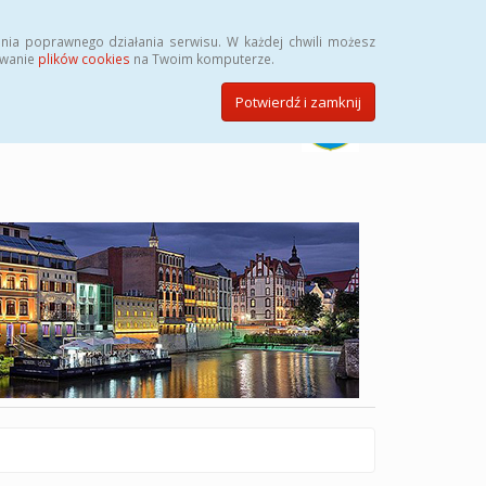
Szukaj
nia poprawnego działania serwisu. W każdej chwili możesz
ywanie
plików cookies
na Twoim komputerze.
Potwierdź i zamknij