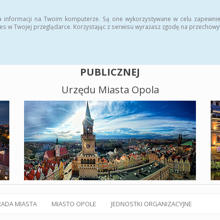
alny BIP
Polityka plików cookies
a informacji na Twoim komputerze. Są one wykorzystywane w celu zapewnie
es w Twojej przeglądarce. Korzystając z serwisu wyrażasz zgodę na przechow
BIULETYN INFORMACJI
PUBLICZNEJ
Urzędu Miasta Opola
RADA MIASTA
MIASTO OPOLE
JEDNOSTKI ORGANIZACYJNE