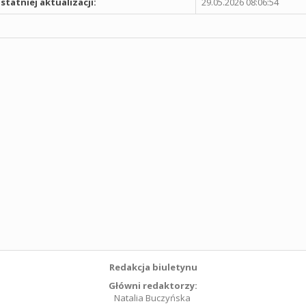
statniej aktualizacji:
29.05.2026 08:06:54
Redakcja biuletynu
Główni redaktorzy:
Natalia Buczyńska