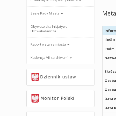
Protokoły Komisji Rady Miasta
Meta
Sesje Rady Miasta
Obywatelska Inicjatywa
Inform
Uchwałodawcza
Ilość 
Raport o stanie miasta
Podmio
Kadencja VIII (archiwum)
Nazwa
Skróco
Osoba,
Osoba,
Data w
Data u