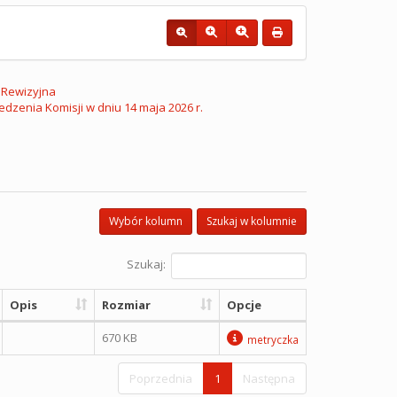
 Rewizyjna
dzenia Komisji w dniu 14 maja 2026 r.
Wybór kolumn
Szukaj w kolumnie
Szukaj:
Opis
Rozmiar
Opcje
670 KB
metryczka
Poprzednia
1
Następna