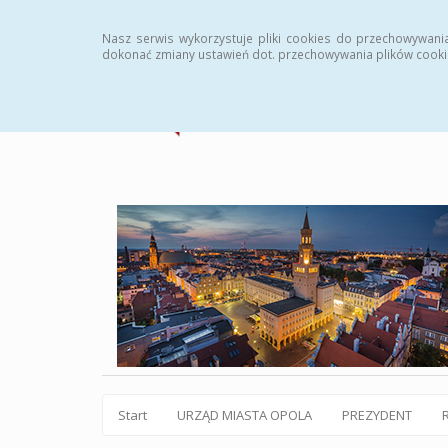
Statystyki
Instrukcja
Rejestr zmian
Archiw
Nasz serwis wykorzystuje pliki cookies do przechowywani
dokonać zmiany ustawień dot. przechowywania plików cooki
Start
URZĄD MIASTA OPOLA
PREZYDENT